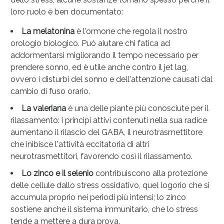
Vie Urinarie e Prostata: Sconti fino al 45% oggi!
loro ruolo è ben documentato:
La melatonina
è l'ormone che regola il nostro
orologio biologico. Può aiutare chi fatica ad
addormentarsi migliorando il tempo necessario per
prendere sonno, ed è utile anche contro il jet lag,
ovvero i disturbi del sonno e dell'attenzione causati dal
cambio di fuso orario.
La valeriana
è una delle piante più conosciute per il
rilassamento: i principi attivi contenuti nella sua radice
aumentano il rilascio del GABA, il neurotrasmettitore
che inibisce l'attività eccitatoria di altri
neurotrasmettitori, favorendo così il rilassamento.
Benessere Intestinale: Sconto fino al 55% valido
Lo zinco e il selenio
contribuiscono alla protezione
oggi!
delle cellule dallo stress ossidativo, quel logorio che si
accumula proprio nei periodi più intensi; lo zinco
sostiene anche il sistema immunitario, che lo stress
tende a mettere a dura prova.