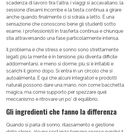
scadenza di lavoro tira l'altra, i viaggi si accavallano, la
sessione d'esami incombe e la testa continua a girare
anche quando finalmente ci si sdraia a letto. È una
sensazione che conoscono bene gli studenti sotto
Sconto fino al 55% disponibile oggi!
esame, i professionisti in trasferta continua e chiunque
stia attraversando una fase particolarmente intensa.
Il problema è che stress e sonno sono strettamente
legati: più la mente è in tensione, più diventa difficile
addormentarsi, e meno si dorme, più si è irritabili e
scarichi il giorno dopo. Si entra in un circolo che si
autoalimenta. È qui che alcuni integratori e prodotti
naturali possono dare una mano, non come bacchetta
magica, ma come supporto per spezzare quel
meccanismo e ritrovare un po' di equilibrio.
Gli ingredienti che fanno la differenza
Quando si parla di sonno, rilassamento e gestione
dello stress, alcune sostanze tornano spesso perché il