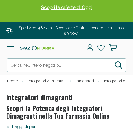
Drenanti e Pancia Piatta: Sconti fino al 55% validi
solo per OGGI!
Spedizioni 48/72h - Spedizione Gratuita per ordine minimo
89,90€
Home
Integratori Alimentari
Integratori
Integratori dima
Integratori dimagranti
Scopri la Potenza degli Integratori
Salini e Multivitaminici: oggi Sconto extra fino al
Dimagranti nella Tua Farmacia Online
50%!
Entra nel mondo degli integratori dimagranti su
Leggi di più
Spaziopharma.it, la tua destinazione online per una perdita di