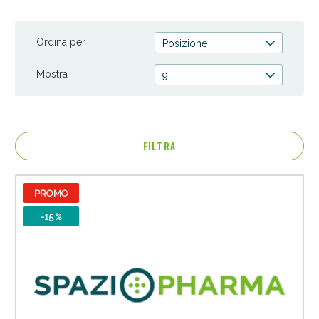
peso efficace. La nostra selezione offre integratori potenti e
sicuri, studiati per sostenere il tuo percorso di dimagrimento.
Ordina per
Scopri come potrai raggiungere i tuoi obiettivi di peso in
Posizione
modo naturale con Spaziopharma.it. Scegli la potenza degli
integratori dimagranti nella tua farmacia online di fiducia.
Mostra
9
FILTRA
PROMO
Anticellulite e Fanghi: Sconto fino al 40% valido
oggi!
-15 %