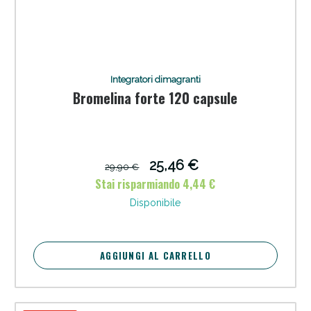
Integratori dimagranti
Bromelina forte 120 capsule
Anticellulite e Fanghi: Sconto fino al 40% valido
oggi!
25,46 €
29,90 €
Stai risparmiando 4,44 €
Disponibile
AGGIUNGI AL CARRELLO