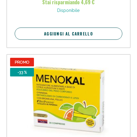
Stai risparmiando 4,69 €
Vie Urinarie e Prostata: Sconti fino al 45% oggi!
Disponibile
AGGIUNGI AL CARRELLO
PROMO
-33 %
Benessere Intestinale: Sconto fino al 55% valido
oggi!