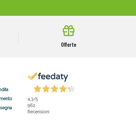
Offerte
ndita
amento
4,3
/5
962
nsegna
Recensioni