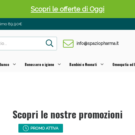
Scopri le offerte di Oggi
inimo 89,90€
info@spaziopharma.it
 banco
Benessere e igiene
Bambini e Neonati
Omeopatia ed E
 Pancia Piatta: Sconti fino al 55% validi sol
Scopri le nostre promozioni
PROMO ATTIVA