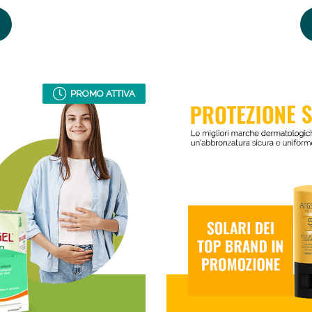
ie Urinarie e Prostata: Sconti fino al 45% ogg
PROMO ATTIVA
ssere Intestinale: Sconto fino al 55% valido 