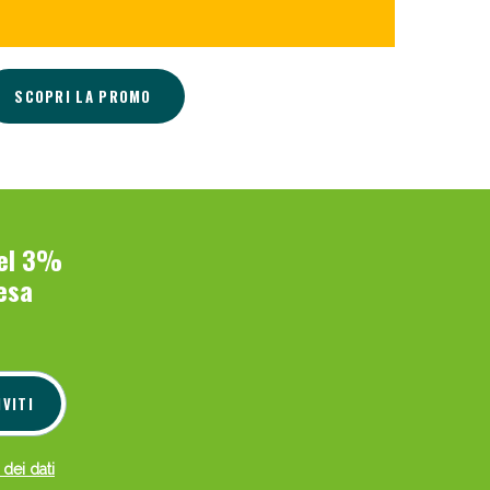
SCOPRI LA PROMO
del 3%
esa
IVITI
 dei dati