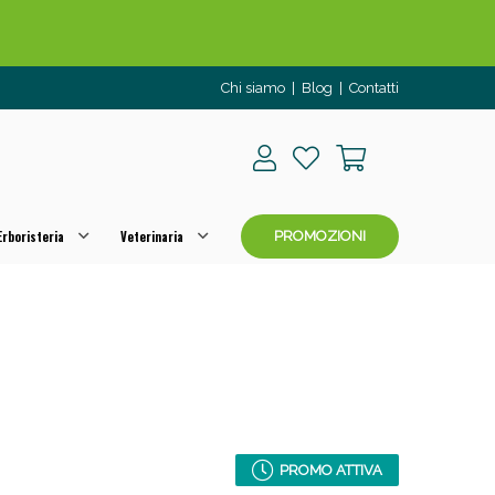
Chi siamo
|
Blog
|
Contatti
rboristeria
Veterinaria
PROMOZIONI
o per OGGI!
PROMO ATTIVA