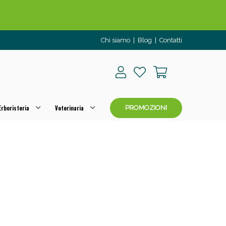
Chi siamo
|
Blog
|
Contatti
rboristeria
Veterinaria
PROMOZIONI
o per OGGI!