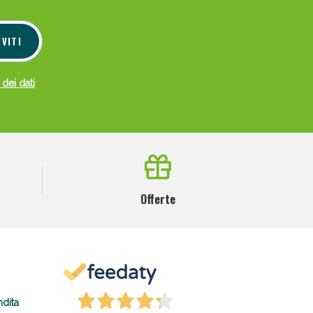
oggi!
IVITI
 dei dati
Offerte
oggi!
ndita