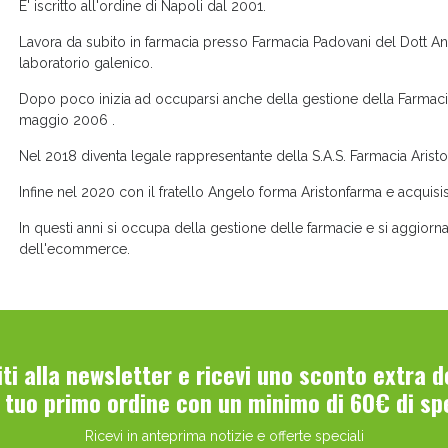
E' iscritto all'ordine di Napoli dal 2001.
Lavora da subito in farmacia presso Farmacia Padovani del Dott 
laboratorio galenico.
Dopo poco inizia ad occuparsi anche della gestione della Farmacia 
maggio 2006 .
Nel 2018 diventa legale rappresentante della S.A.S. Farmacia Aristo
ni e Multivitaminici: oggi Sconto extra fino al
Infine nel 2020 con il fratello Angelo forma Aristonfarma e acquis
In questi anni si occupa della gestione delle farmacie e si aggiorna
dell'ecommerce.
viti alla newsletter e ricevi uno sconto extra 
l tuo primo ordine con un minimo di 60€ di sp
Ricevi in anteprima notizie e offerte speciali