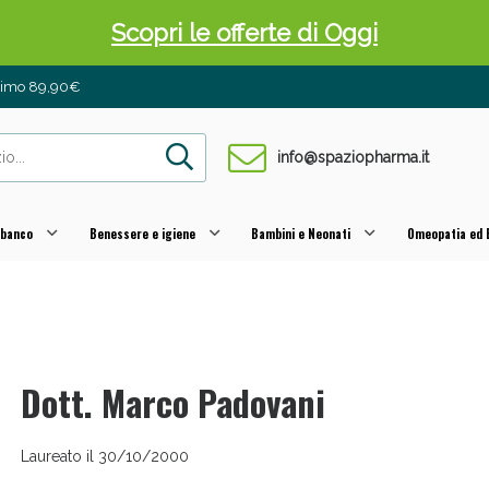
Scopri le offerte di Oggi
inimo 89,90€
info@spaziopharma.it
 banco
Benessere e igiene
Bambini e Neonati
Omeopatia ed E
 Pancia Piatta: Sconti fino al 55% validi sol
Dott. Marco Padovani
Laureato il 30/10/2000