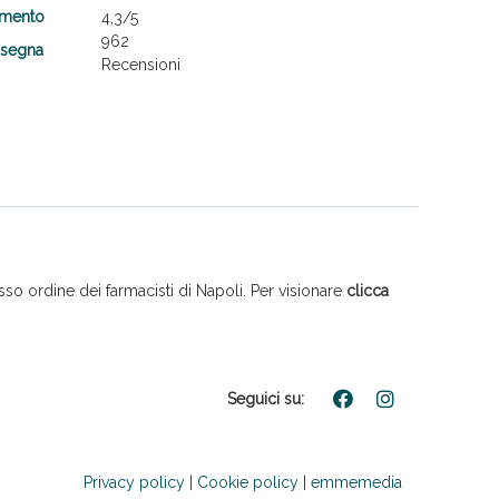
amento
4,3
/5
962
nsegna
Recensioni
so ordine dei farmacisti di Napoli. Per visionare
clicca
Seguici su:
Privacy policy
|
Cookie policy
|
emmemedia