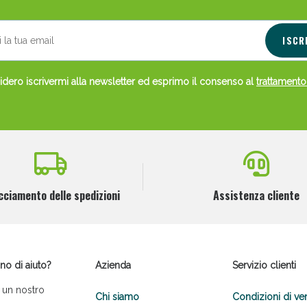
cellulite e Fanghi: Sconto fino al 40% valido 
ISCR
dero iscrivermi alla newsletter ed esprimo il consenso al
trattamento
cciamento delle spedizioni
Assistenza cliente
cellulite e Fanghi: Sconto fino al 40% valido 
no di aiuto?
Azienda
Servizio clienti
 un nostro
Chi siamo
Condizioni di ve