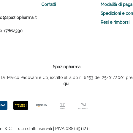
Contatti
Modalità di pag
Spedizioni e co
fo@spaziopharma.it
Resi e rimborsi
1 17862330
Sconto fino al 55% disponibile oggi!
Spaziopharma
r. Marco Padovani e Co, iscritto all'albo n. 6253 del 25/01/2001 pres
qui
.
 C. | Tutti i diritti riservati | P.IVA 08816911211