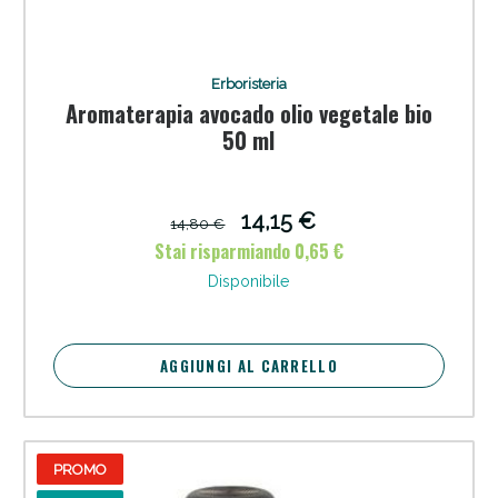
Vie Urinarie e Prostata: Sconti fino al 45% oggi!
Erboristeria
Aromaterapia avocado olio vegetale bio
50 ml
14,15 €
14,80 €
Stai risparmiando 0,65 €
Disponibile
AGGIUNGI AL CARRELLO
Benessere Intestinale: Sconto fino al 55% valido
oggi!
PROMO