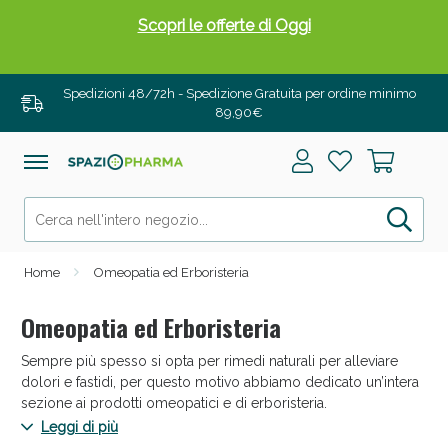
Drenanti e Pancia Piatta: Sconti fino al 55% validi
solo per OGGI!
Spedizioni 48/72h - Spedizione Gratuita per ordine minimo
89,90€
Home
Omeopatia ed Erboristeria
Omeopatia ed Erboristeria
Sempre più spesso si opta per rimedi naturali per alleviare
Salini e Multivitaminici: oggi Sconto extra fino al
dolori e fastidi, per questo motivo abbiamo dedicato un’intera
50%!
sezione ai prodotti omeopatici e di erboristeria.
Leggi di più
Troverai tisane, oli ed estratti vegetali, pomate, ma anche