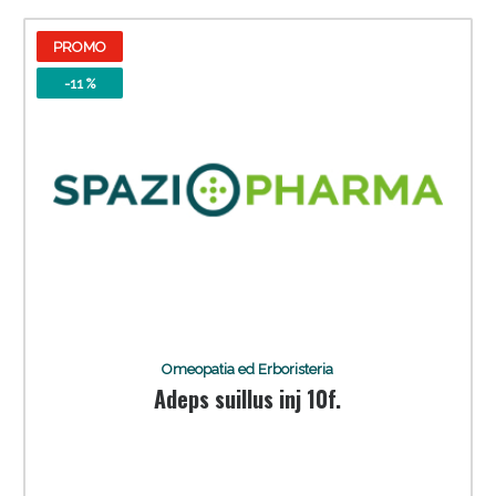
PROMO
-11 %
Anticellulite e Fanghi: Sconto fino al 40% valido
oggi!
Omeopatia ed Erboristeria
Adeps suillus inj 10f.