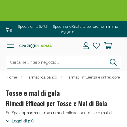
Salini e Multivitaminici: oggi Sconto extra fino al
50%!
Spedizioni 48/72h - Spedizione Gratuita per ordine minimo
89,90€
Home
Farmaci da banco
Farmaci influenza e raffreddore
Tosse e mal di gola
Rimedi Efficaci per Tosse e Mal di Gola
Anticellulite e Fanghi: Sconto fino al 40% valido
Su Spaziopharma.it, trova rimedi efficaci per tosse e mal di
oggi!
gola. Offriamo soluzioni mirate per garantire il tuo comfort e
Leggi di più
migliorare la tua qualità di vita durante i periodi di malessere.