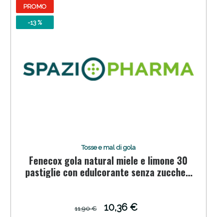
PROMO
-13 %
Vie Urinarie e Prostata: Sconti fino al 45% oggi!
Tosse e mal di gola
Fenecox gola natural miele e limone 30
pastiglie con edulcorante senza zuccheri
senza glutine naturalmente privo di
lattosio
10,36 €
11,90 €
Benessere Intestinale: Sconto fino al 55% valido