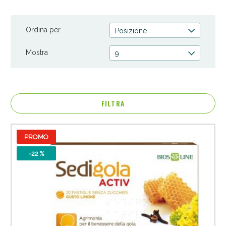
Esplora la nostra selezione su Spaziopharma.it, dove troverai
farmaci attentamente selezionati per contrastare tosse secca,
Ordina per
Posizione
grassa e mal di gola. La tua salute è nelle mani giuste.
Mostra
9
FILTRA
PROMO
Anticellulite e Fanghi: Sconto fino al 40% valido
oggi!
-22 %