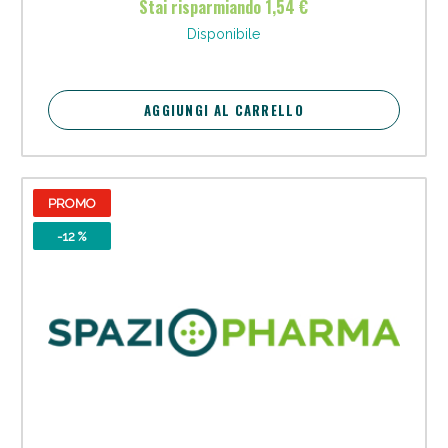
Stai risparmiando 1,54 €
oggi!
Disponibile
AGGIUNGI AL CARRELLO
PROMO
-12 %
Scopri le offerte di Oggi