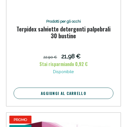
Vie Urinarie e Prostata: Sconti fino al 45% oggi!
Prodotti per gli occhi
Terpidex salviette detergenti palpebrali
30 bustine
21,98 €
22,90 €
Stai risparmiando 0,92 €
Disponibile
AGGIUNGI AL CARRELLO
Benessere Intestinale: Sconto fino al 55% valido
oggi!
PROMO