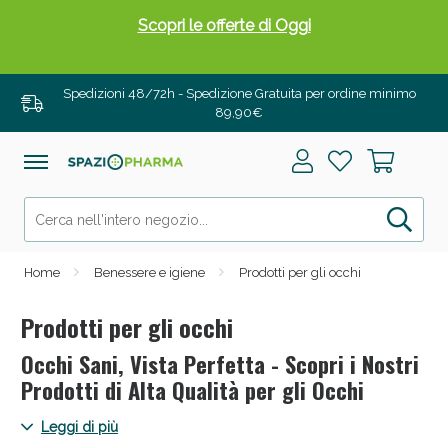
Drenanti e Pancia Piatta: Sconti fino al 55% validi
solo per OGGI!
Spedizioni 48/72h - Spedizione Gratuita per ordine minimo
89,90€
Home
Benessere e igiene
Prodotti per gli occhi
Prodotti per gli occhi
Occhi Sani, Vista Perfetta - Scopri i Nostri
Salini e Multivitaminici: oggi Sconto extra fino al
Prodotti di Alta Qualità per gli Occhi
50%!
Scopri occhi sani e vista perfetta con Spaziopharma.it. Dalle
Leggi di più
soluzioni per il benessere oculare agli integratori specifici,