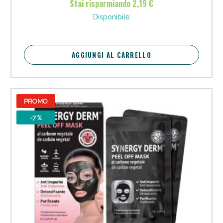
Stai risparmiando 2,19 €
Vie Urinarie e Prostata: Sconti fino al 45% oggi!
Disponibile
AGGIUNGI AL CARRELLO
PROMO
-7 %
Benessere Intestinale: Sconto fino al 55% valido
oggi!