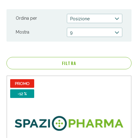
rendendola radiante e levigata. Trova il prodotto perfetto per
la tua skincare routine.
Ordina per
Posizione
Mostra
9
FILTRA
PROMO
Anticellulite e Fanghi: Sconto fino al 40% valido
oggi!
-12 %