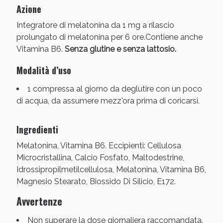
Vie Urinarie e Prostata: Sconti fino al 45% oggi!
Azione
Integratore di melatonina da 1 mg a rilascio
prolungato di melatonina per 6 ore.Contiene anche
Vitamina B6.
Senza glutine e senza lattosio.
Modalità d’uso
1 compressa al giorno da deglutire con un poco
di acqua, da assumere mezz'ora prima di coricarsi.
Ingredienti
Melatonina, Vitamina B6. Eccipienti: Cellulosa
Microcristallina, Calcio Fosfato, Maltodestrine,
Idrossipropilmetilcellulosa, Melatonina, Vitamina B6,
Benessere Intestinale: Sconto fino al 55% valido
Magnesio Stearato, Biossido Di Silicio, E172.
oggi!
Avvertenze
Non superare la dose giornaliera raccomandata.