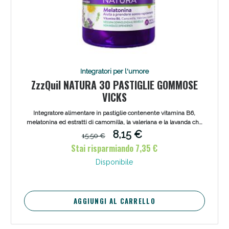
Integratori per l'umore
ZzzQuil NATURA 30 PASTIGLIE GOMMOSE
VICKS
Integratore alimentare in pastiglie contenente vitamina B6,
melatonina ed estratti di camomilla, la valeriana e la lavanda che
aiuta a prendere sonno rapidamente. E' indicato in caso di
8,15 €
15,50 €
insonnia, disturbi del sonno, fatica ad addormentarsi e risvegli
Stai risparmiando 7,35 €
notturni. Efficace anche in caso di jet leg.
Disponibile
AGGIUNGI AL CARRELLO