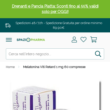
Drenanti e Pancia Piatta: Sconti fino al 55% validi
solo per OGGI!
Spedizioni 48/72h - Spedizione Gratuita per ordine minimo
89,90€
Home
Melatonina Viti Retard 1 mg 60 compresse
Salini e Multivitaminici: oggi Sconto extra fino al
50%!