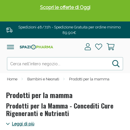
Drenanti e Pancia Piatta: Sconti fino al 55% validi
solo per OGGI!
Spedizioni 48/72h - Spedizione Gratuita per ordine minimo
89,90€
Home
Bambini e Neonati
Prodotti per la mamma
Prodotti per la mamma
Prodotti per la Mamma - Concediti Cure
Salini e Multivitaminici: oggi Sconto extra fino al
Rigeneranti e Nutrienti
50%!
Spaziopharma.it presenta una vasta gamma di prodotti dedicati
Leggi di più
alla mamma. Approfitta di cure rigeneranti e nutrienti che