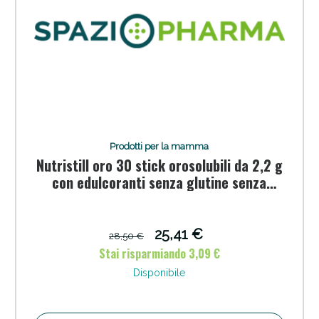
Prodotti per la mamma
Nutristill oro 30 stick orosolubili da 2,2 g
Scopri le offerte di Oggi
con edulcoranti senza glutine senza
lattosio
25,41 €
28,50 €
Stai risparmiando 3,09 €
Disponibile