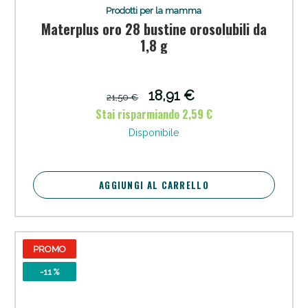
Vie Urinarie e Prostata: Sconti fino al 45% oggi!
Prodotti per la mamma
Materplus oro 28 bustine orosolubili da
1,8 g
18,91 €
21,50 €
Stai risparmiando 2,59 €
Disponibile
AGGIUNGI AL CARRELLO
Benessere Intestinale: Sconto fino al 55% valido
PROMO
oggi!
-11 %