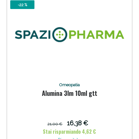
-22 %
Anticellulite e Fanghi: Sconto fino al 40% valido
oggi!
Omeopatia
Alumina 3lm 10ml gtt
16,38 €
21,00 €
Stai risparmiando 4,62 €