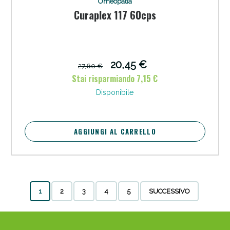
Omeopatia
Curaplex 117 60cps
20,45 €
27,60 €
Stai risparmiando 7,15 €
Disponibile
AGGIUNGI AL CARRELLO
1
2
3
4
5
SUCCESSIVO