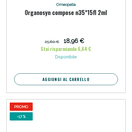
Vie Urinarie e Prostata: Sconti fino al 45% oggi!
Omeopatia
Organosyn compose n35*15fl 2ml
18,96 €
25,60 €
Stai risparmiando 6,64 €
Disponibile
AGGIUNGI AL CARRELLO
Benessere Intestinale: Sconto fino al 55% valido
PROMO
oggi!
-17 %