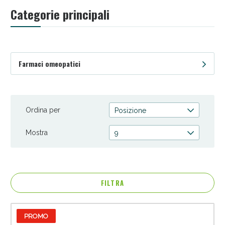
pillole, offriamo prodotti che rendono l'omeopatia accessibile
Categorie principali
e facile da utilizzare. Dai un'occhiata alla nostra gamma
completa e scegli Spaziopharma.it per rimedi omeopatici che
ti aiutano a ristabilire l'equilibrio naturale del tuo corpo.
Farmaci omeopatici
Ordina per
Posizione
Mostra
9
Anticellulite e Fanghi: Sconto fino al 40% valido
oggi!
FILTRA
PROMO