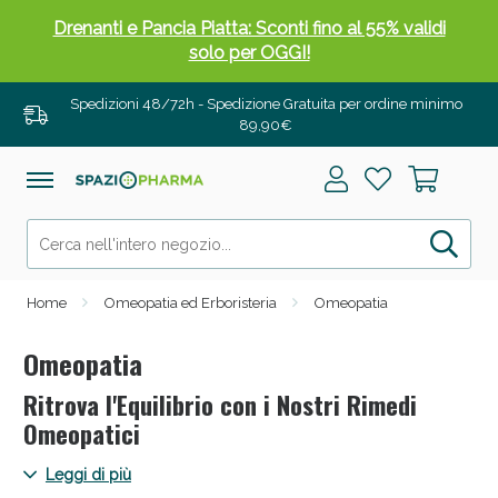
Drenanti e Pancia Piatta: Sconti fino al 55% validi
solo per OGGI!
Spedizioni 48/72h - Spedizione Gratuita per ordine minimo
89,90€
Home
Omeopatia ed Erboristeria
Omeopatia
Omeopatia
Ritrova l'Equilibrio con i Nostri Rimedi
Salini e Multivitaminici: oggi Sconto extra fino al
Omeopatici
50%!
Spaziopharma.it ti invita a ritrovare l'equilibrio con i nostri
Leggi di più
rimedi omeopatici. Dalle opzioni in gocce alle soluzioni in