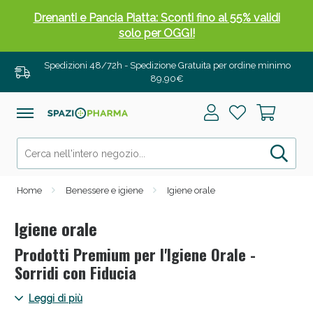
Drenanti e Pancia Piatta: Sconti fino al 55% validi
solo per OGGI!
Spedizioni 48/72h - Spedizione Gratuita per ordine minimo
89,90€
Home
Benessere e igiene
Igiene orale
Igiene orale
Prodotti Premium per l'Igiene Orale -
Salini e Multivitaminici: oggi Sconto extra fino al
Sorridi con Fiducia
50%!
Spaziopharma.it ti offre prodotti premium per un'igiene orale
Leggi di più
impeccabile. Dalle formulazioni avanzate agli ingredienti di alta