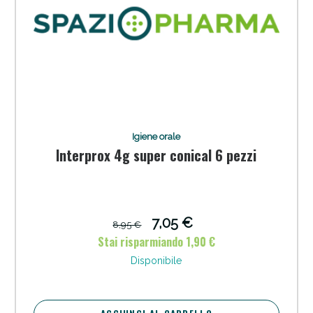
Vie Urinarie e Prostata: Sconti fino al 45% oggi!
Igiene orale
Interprox 4g super conical 6 pezzi
7,05 €
8,95 €
Stai risparmiando 1,90 €
Benessere Intestinale: Sconto fino al 55% valido
oggi!
Disponibile