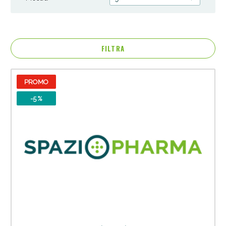
FILTRA
PROMO
Anticellulite e Fanghi: Sconto fino al 40% valido
-5 %
oggi!