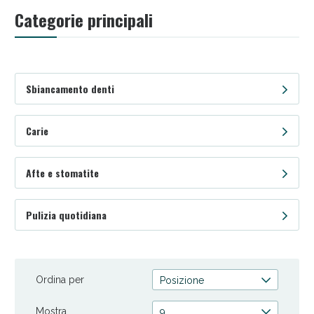
qualità, i nostri prodotti vanno oltre le aspettative, garantendo
Categorie principali
una bocca sana e un sorriso luminoso. Scegli Spaziopharma.it
per un'igiene orale di lusso e sorridi con fiducia.
Sbiancamento denti
Carie
Afte e stomatite
Anticellulite e Fanghi: Sconto fino al 40% valido
oggi!
Pulizia quotidiana
Ordina per
Posizione
Mostra
9