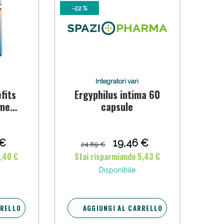
-22 %
oggi!
Integratori vari
fits
Ergyphilus intima 60
ame
capsule
ct
melle
to
 €
19,46 €
24,89 €
 con
7,40 €
Stai risparmiando 5,43 €
nza
Disponibile
RRELLO
AGGIUNGI AL CARRELLO