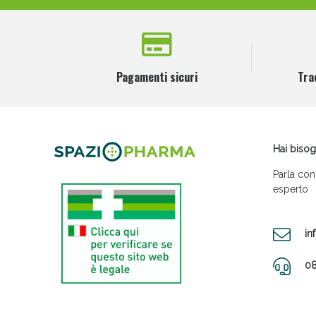
1
AMG FARMACEUTICI Srl
1
AMILOS Srls A SOCIO UNICO
1
Pagamenti sicuri
Tra
AMRITA ITALIA Srl
1
ANATEK HEALTH ITALIA Srl
2
ANDROSYSTEMS Srl
Hai bisog
2
ANEID ITALIA Srl
Parla con
esperto
5
ANFATIS SpA
2
ANGELA'S PHARMA Srl
in
1
angelini pharma spa
08
12
ANGELINI SpA
4