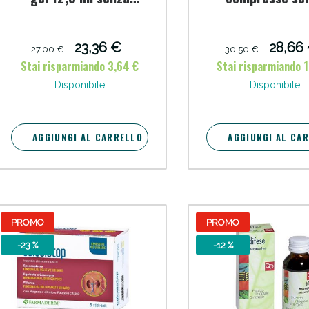
glutine senza lattosio
glutine natural
cellulite e Fanghi: Sconto fino al 40% valido 
con edulcoranti
privo di latto
23,36 €
28,66
27,00 €
30,50 €
Stai risparmiando 3,64 €
Stai risparmiando 
Disponibile
Disponibile
AGGIUNGI AL CARRELLO
AGGIUNGI AL CA
PROMO
PROMO
Sconto fino al 55% disponibile oggi!
-23 %
-12 %