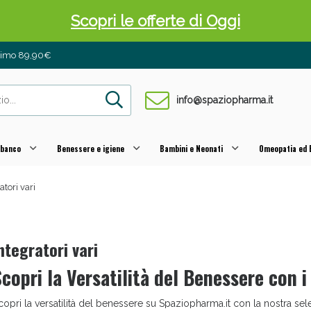
 Pancia Piatta: Sconti fino al 55% validi sol
inimo 89,90€
info@spaziopharma.it
 banco
Benessere e igiene
Bambini e Neonati
Omeopatia ed E
atori vari
ni e Multivitaminici: oggi Sconto extra fino al
ntegratori vari
Scopri la Versatilità del Benessere con i
copri la versatilità del benessere su Spaziopharma.it con la nostra sele