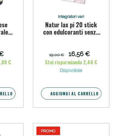
Integratori vari
ese
Natur lax pi 20 stick
rale
con edulcoranti senza
ml
glutine naturalmente
2
privo di lattosio
 €
16,56 €
19,00 €
i!
2,08 €
Stai risparmiando 2,44 €
Disponibile
RRELLO
AGGIUNGI AL CARRELLO
PROMO