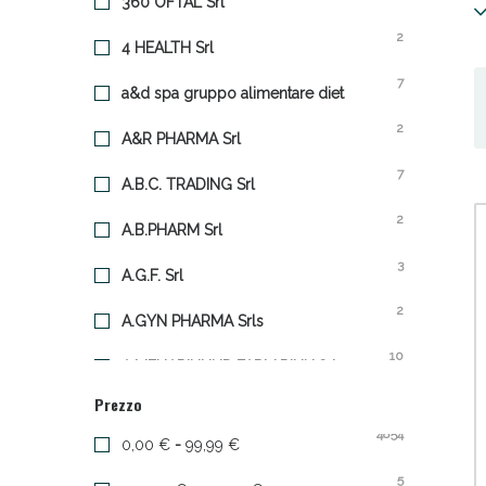
360 OFTAL Srl
o
s
2
4 HEALTH Srl
7
a&d spa gruppo alimentare diet
2
A&R PHARMA Srl
7
A.B.C. TRADING Srl
Anti
2
A.B.PHARM Srl
3
A.G.F. Srl
2
A.GYN PHARMA Srls
10
A.MENARINI IND.FARM.RIUN.Srl
Prezzo
35
A.V.D. REFORM Srl
4854
0,00 €
-
99,99 €
1
A2S ITALIA Srl
5