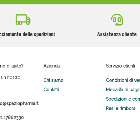
cciamento delle spedizioni
Assistenza cliente
no di aiuto?
Azienda
Servizio clienti
 un nostro
Chi siamo
Condizioni di ve
Contatti
Modalità di pag
Spedizioni e co
fo@spaziopharma.it
Resi e rimborsi
1 17862330