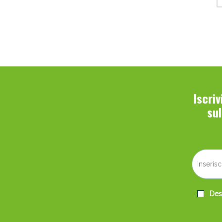
2
ALFA INTES (IND.TER.SPLENDORE)
10
ALFASIGMA SpA
16
ALGEM NATURA Srl
10
ALGILIFE Srls
2
alkadae sas di rebecchini l.
Iscri
su
12
ALKAEST Srl
1
ALPAFARMA Srl
3
ALPAKOS Srl
2
ALPIFLOR Srl
28
Desi
ALTA NATURA-INALME Srl
1
ALYA Srl