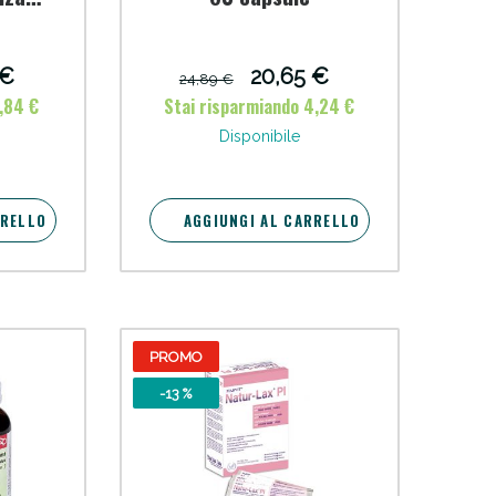
mente
oggi!
sio
 €
20,65 €
24,89 €
1,84 €
Stai risparmiando 4,24 €
Disponibile
RRELLO
AGGIUNGI AL CARRELLO
PROMO
-13 %