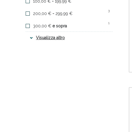
100,00 €
-
199,99 €
13
ABBATE GUALTIERO Srl
Anti
3
200,00 €
-
299,99 €
2
ABC FARMACEUTICI SpA
1
300,00 €
e sopra
7
ABI PHARMACEUTICAL Srl
Visualizza altro
43
ABOCA SpA SOCIETA' AGRICOLA
6
ABROS Srl
2
ABUFARMA Srl
1
acqua di bolgheri srl
2
ACRUX Srl
1
ACTIVAL LAB Srl
1
ACTIVAL Srl
2
ACUMAPHARMA Srl