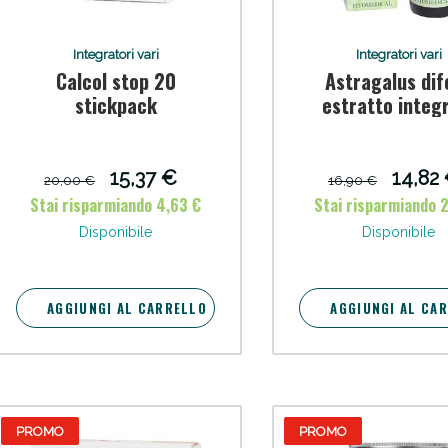
Integratori vari
Integratori vari
Calcol stop 20
Astragalus dif
stickpack
estratto integ
sinergico 60 
preparato 
15,37 €
14,82
20,00 €
16,90 €
ie Urinarie e Prostata: Sconti fino al 45% ogg
Stai risparmiando 4,63 €
Stai risparmiando 
Disponibile
Disponibile
AGGIUNGI AL CARRELLO
AGGIUNGI AL CA
PROMO
PROMO