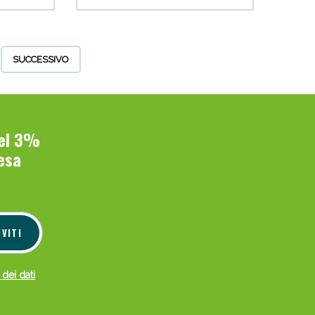
SUCCESSIVO
del 3%
esa
IVITI
 dei dati