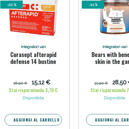
-20 %
-21 %
ssere Intestinale: Sconto fino al 55% valido 
Integratori vari
Integratori vari
Curasept afterapid
Bears with bene
defense 14 bustine
skin in the g
barrier prote
complex 60 cara
gommose gus
15,12 €
28,50
18,90 €
35,90 €
mango-arancia
Stai risparmiando 3,78 €
Stai risparmiando 
edulcoranti se
Scopri le offerte di Oggi
Disponibile
Disponibile
zuccheri
AGGIUNGI AL CARRELLO
AGGIUNGI AL CA