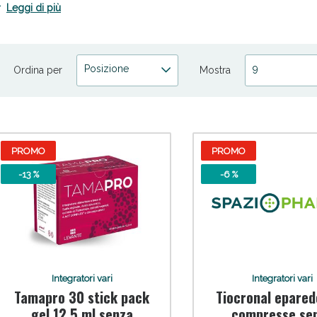
ffriamo soluzioni che abbracciano tutte le sfaccettature del tuo bene
Leggi di più
cegli Spaziopharma.it per integratori che si adattano alle tue esigenze
Posizione
9
Ordina per
Mostra
cellulite e Fanghi: Sconto fino al 40% valido 
PROMO
PROMO
-13 %
-6 %
Integratori vari
Integratori vari
Tamapro 30 stick pack
Tiocronal epared
gel 12,5 ml senza
compresse se