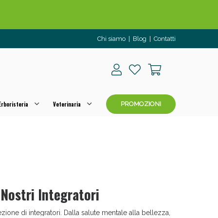
o per OGGI!
Chi siamo
|
Blog
|
Contatti
rboristeria
Veterinaria
PROMOZIONI
 50%!
 Nostri Integratori
zione di integratori. Dalla salute mentale alla bellezza,