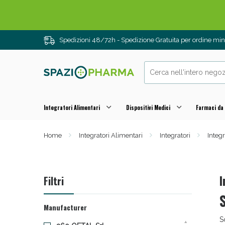
Drenanti e
Spedizioni 48/72h - Spedizione Gratuita per ordine m
Integratori Alimentari
Dispositivi Medici
Farmaci da
Home
Integratori Alimentari
Integratori
Integr
Sali
I
Filtri
Manufacturer
S
1