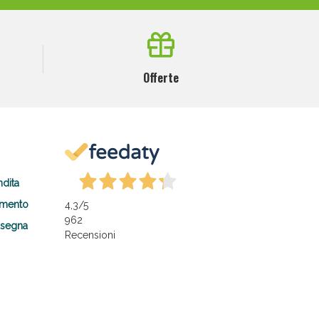
Offerte
ndita
amento
4,3
/5
962
nsegna
Recensioni