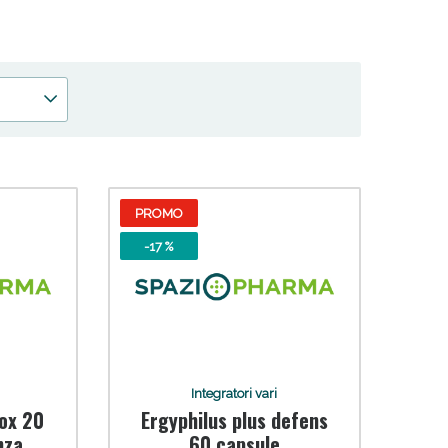
ssere. Dai un'occhiata alla nostra gamma completa e
 uniche.
oggi!
PROMO
-17 %
Integratori vari
ox 20
Ergyphilus plus defens
nza
60 capsule