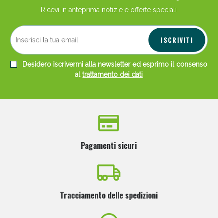
Ricevi in anteprima notizie e offerte speciali
ISCRIVITI
Desidero iscrivermi alla newsletter ed esprimo il consenso
al
trattamento dei dati
Salini e Multivitaminici: oggi Sconto extra fino al
Pagamenti sicuri
50%!
Tracciamento delle spedizioni