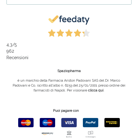
Sconto fino al 55% disponibile oggi!
4,3
/5
962
Recensioni
Spaziopharma
è un marchio della Farmacia Ariston Padovani SAS del Dr. Marco
Padovani e Co, iscritto all'albo n. 6253 del 25/01/2001 presso ordine dei
farmacisti di Napoli. Per visionare
clicca qui
.
Vie Urinarie e Prostata: Sconti fino al 45% oggi!
Puoi pagare con