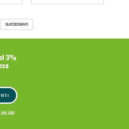
SUCCESSIVO
del 3%
esa
IVITI
 dei dati