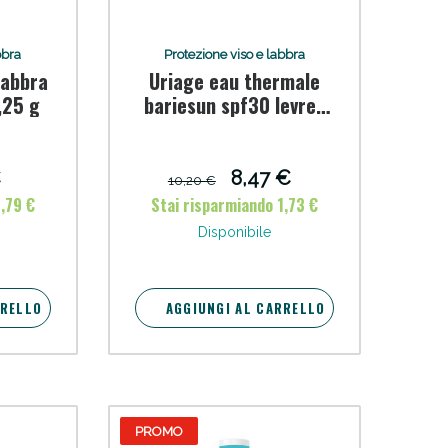
bbra
Protezione viso e labbra
labbra
Uriage eau thermale
,25 g
bariesun spf30 levres
hydratant 4g
i!
€
8,47 €
10,20 €
0,79 €
Stai risparmiando 1,73 €
Disponibile
RRELLO
AGGIUNGI AL CARRELLO
PROMO