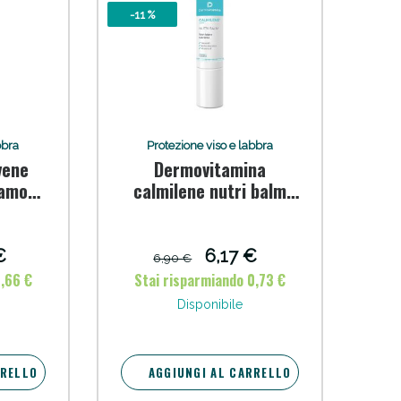
-11 %
oggi!
bbra
Protezione viso e labbra
vene
Dermovitamina
samo
calmilene nutri balm
uovo
new 4,5 g
€
6,17 €
6,90 €
2,66 €
Stai risparmiando 0,73 €
Disponibile
RRELLO
AGGIUNGI AL CARRELLO