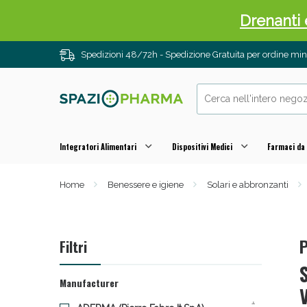
Drenanti e
Spedizioni 48/72h - Spedizione Gratuita per ordine m
Integratori Alimentari
Dispositivi Medici
Farmaci da
Home
Benessere e igiene
Solari e abbronzanti
Sali
P
Filtri
Manufacturer
1