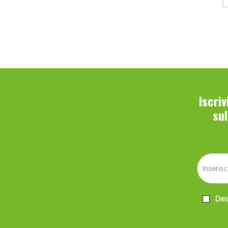
2
PASQUALI Srl
1
PHARMALIFE RESEARCH Srl
1
PHYTO GARDA Srl
1
QUALIFARMA Srl
4
ROUGJ GROUP Srl
Iscri
su
3
SELLA Srl
1
SIKELIA CEUTICAL Srl
1
SKINCEUTICALS (L'Oreal Italia)
1
SKINIUS Srl
2
Desi
so.di.co. srl
2
SOLIME' Srl