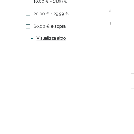
10,00 €
-
19,99 €
1
DESA PHARMA Srl
Anti
2
20,00 €
-
29,99 €
1
DIFA COOPER SpA
1
60,00 €
e sopra
3
DUCRAY (Pierre Fabre It. SpA)
Visualizza altro
1
ENVICON MEDICAL Srl
1
ERBA VITA GROUP SpA
2
ESI SpA
1
esi srl
1
FARMACEUTICI DOTT.CICCARELLI
1
FIDIA FARMACEUTICI SpA
1
fitobucaneve srl
1
GIURIATI GROUP Srl