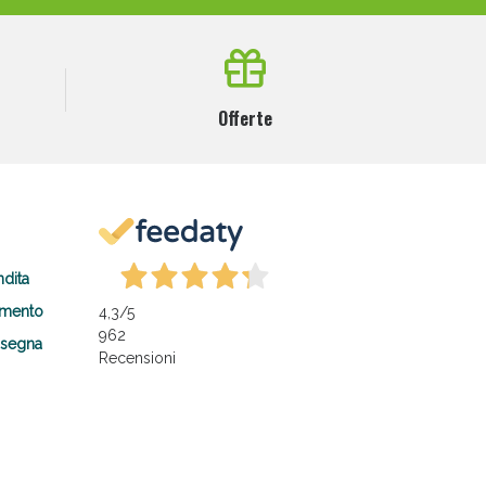
Offerte
ndita
amento
4,3
/5
962
nsegna
Recensioni