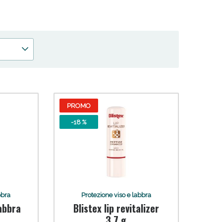
paziopharma.it. Mantieni la tua pelle idratata e protetta
 per una protezione completa sotto il sole.
oggi!
PROMO
-18 %
bbra
Protezione viso e labbra
labbra
Blistex lip revitalizer
3,7 g