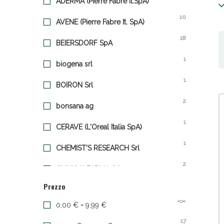
ADERMA (Pierre Fabre It.SpA)
S
10
c
AVENE (Pierre Fabre It. SpA)
18
BEIERSDORF SpA
1
biogena srl
1
Anti
BOIRON Srl
2
bonsana ag
1
CERAVE (L'Oreal Italia SpA)
1
CHEMIST'S RESEARCH Srl
2
CLINICALFARMA Srl
Prezzo
22
CONSULTEAM Srl
152
0,00 €
-
9,99 €
2
COSWELL SpA
17