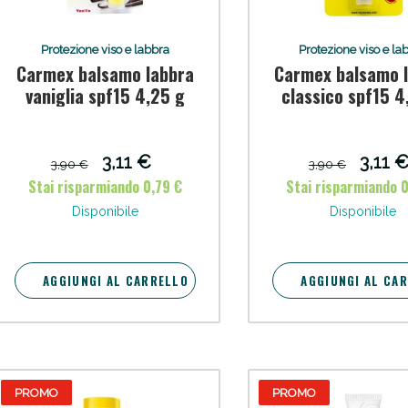
Protezione viso e labbra
Protezione viso e la
Carmex balsamo labbra
Carmex balsamo 
vaniglia spf15 4,25 g
classico spf15 4
ie Urinarie e Prostata: Sconti fino al 45% ogg
3,11 €
3,11 
3,90 €
3,90 €
Stai risparmiando 0,79 €
Stai risparmiando 
Disponibile
Disponibile
AGGIUNGI AL CARRELLO
AGGIUNGI AL CA
PROMO
PROMO