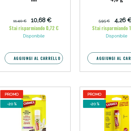
cellulite e Fanghi: Sconto fino al 40% valido 
10,68 €
4,26 
11,40 €
5,95 €
Stai risparmiando 0,72 €
Stai risparmiando 1
Disponibile
Disponibile
AGGIUNGI AL CARRELLO
AGGIUNGI AL CA
Sconto fino al 55% disponibile oggi!
PROMO
PROMO
-20 %
-20 %