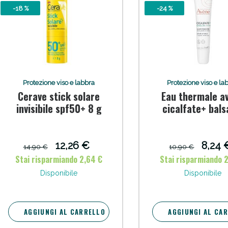
-18 %
-24 %
ssere Intestinale: Sconto fino al 55% valido 
Protezione viso e labbra
Protezione viso e la
Cerave stick solare
Eau thermale a
invisibile spf50+ 8 g
cicalfate+ bal
labbra 12 ml n
pack
12,26 €
8,24 
14,90 €
10,90 €
Stai risparmiando 2,64 €
Stai risparmiando 
Scopri le offerte di Oggi
Disponibile
Disponibile
AGGIUNGI AL CARRELLO
AGGIUNGI AL CA