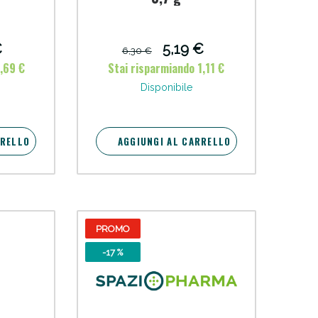
oggi!
€
5,19 €
6,30 €
,69 €
Stai risparmiando 1,11 €
Disponibile
RRELLO
AGGIUNGI AL CARRELLO
PROMO
-17 %