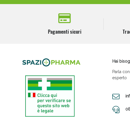
8
the good vibes company srl
1
UNIDERM FARMACEUTICI Srl
1
Pagamenti sicuri
Tra
UNIONDERMA Srl
5
URIAGE LABORATOIRES DERMATOLOG
1
VALETUDO Srl (DIV. BIOGENA)
Hai bisog
1
VEBI ISTITUTO BIOCHIMICO Srl
Parla con
esperto
1
WALA ITALIA Srl
4
WELEDA ITALIA Srl
in
5
ZETA FARMACEUTICI SpA
08
1
ZUCCARI Srl