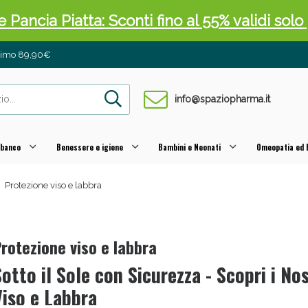
 Pancia Piatta: Sconti fino al 55% validi sol
inimo 89,90€
info@spaziopharma.it
 banco
Benessere e igiene
Bambini e Neonati
Omeopatia ed E
Protezione viso e labbra
ni e Multivitaminici: oggi Sconto extra fino al
rotezione viso e labbra
Sotto il Sole con Sicurezza - Scopri i No
Viso e Labbra