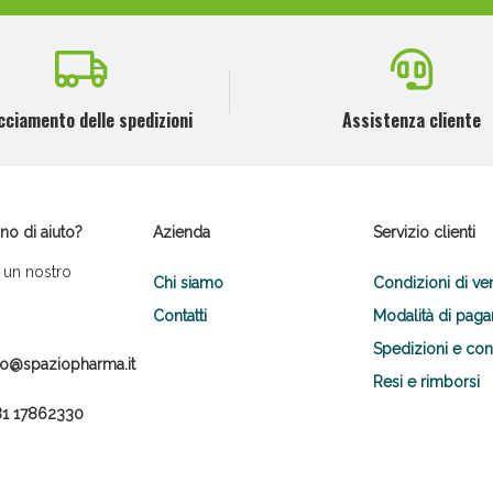
cciamento delle spedizioni
Assistenza cliente
no di aiuto?
Azienda
Servizio clienti
 un nostro
Chi siamo
Condizioni di ve
Contatti
Modalità di pag
Spedizioni e co
fo@spaziopharma.it
Resi e rimborsi
1 17862330