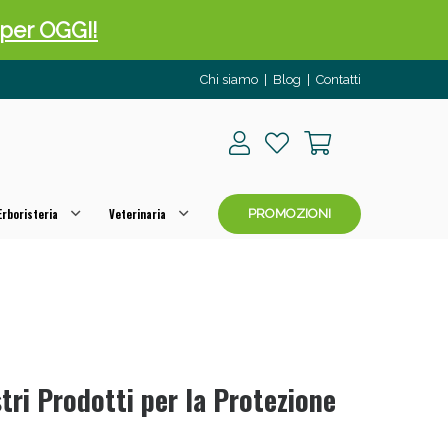
o per OGGI!
Chi siamo
|
Blog
|
Contatti
rboristeria
Veterinaria
PROMOZIONI
 50%!
stri Prodotti per la Protezione