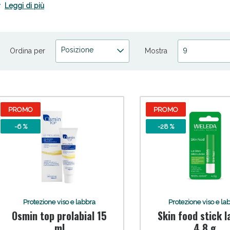
Leggi di più
copri la vasta selezione di prodotti per la protezione viso e labbra su S
on i nostri prodotti di alta qualità. Acquista online su Spaziopharma.it
Posizione
9
Ordina per
Mostra
cellulite e Fanghi: Sconto fino al 40% valido 
PROMO
PROMO
-6 %
-28 %
Protezione viso e labbra
Protezione viso e la
Osmin top prolabial 15
Skin food stick 
ml
4,8 g