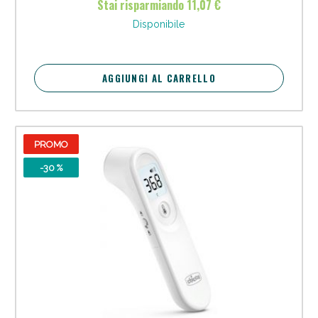
Stai risparmiando 11,07 €
oggi!
Disponibile
AGGIUNGI AL CARRELLO
PROMO
-30 %
Scopri le offerte di Oggi