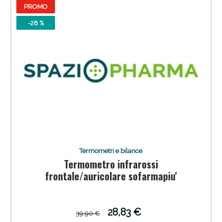
PROMO
-28 %
Vie Urinarie e Prostata: Sconti fino al 45% oggi!
Termometri e bilance
Termometro infrarossi
frontale/auricolare sofarmapiu'
28,83 €
39,90 €
Benessere Intestinale: Sconto fino al 55% valido