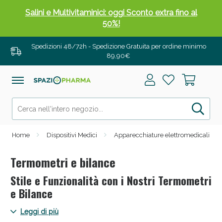
Salini e Multivitaminici: oggi Sconto extra fino al
50%!
Spedizioni 48/72h - Spedizione Gratuita per ordine minimo
89,90€
Home
Dispositivi Medici
Apparecchiature elettromedicali
Termometri e bilance
Stile e Funzionalità con i Nostri Termometri
Anticellulite e Fanghi: Sconto fino al 40% valido
e Bilance
oggi!
Scopri termometri e bilance che uniscono stile e funzionalità
Leggi di più
su Spaziopharma.it. Dalle bilance di design alle soluzioni