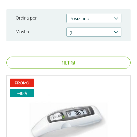
termometriche eleganti, offriamo prodotti che si adattano al
tuo stile di vita. Dai un'occhiata alla nostra gamma completa e
Ordina per
scegli Spaziopharma.it per strumenti di misurazione che si
Posizione
integrano perfettamente nella tua routine quotidiana.
Mostra
9
FILTRA
PROMO
Anticellulite e Fanghi: Sconto fino al 40% valido
oggi!
-49 %