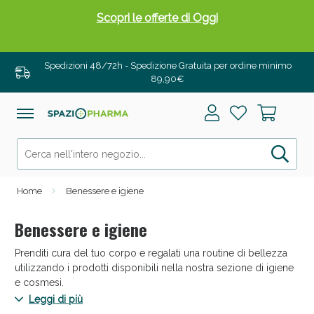
Drenanti e Pancia Piatta: Sconti fino al 55% validi
solo per OGGI!
Spedizioni 48/72h - Spedizione Gratuita per ordine minimo
89,90€
Home
Benessere e igiene
Benessere e igiene
Prenditi cura del tuo corpo e regalati una routine di bellezza
Salini e Multivitaminici: oggi Sconto extra fino al
utilizzando i prodotti disponibili nella nostra sezione di igiene
50%!
e cosmesi.
Leggi di più
Troverai tutto ciò che ti occorre per l’igiene orare, per l’igiene