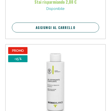
Stai risparmiando 2,08 €
Vie Urinarie e Prostata: Sconti fino al 45% oggi!
Disponibile
AGGIUNGI AL CARRELLO
PROMO
-15 %
Benessere Intestinale: Sconto fino al 55% valido
oggi!