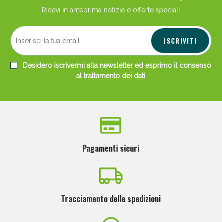
Ricevi in anteprima notizie e offerte speciali
ISCRIVITI
Desidero iscrivermi alla newsletter ed esprimo il consenso
al
trattamento dei dati
Salini e Multivitaminici: oggi Sconto extra fino al
Pagamenti sicuri
50%!
Tracciamento delle spedizioni