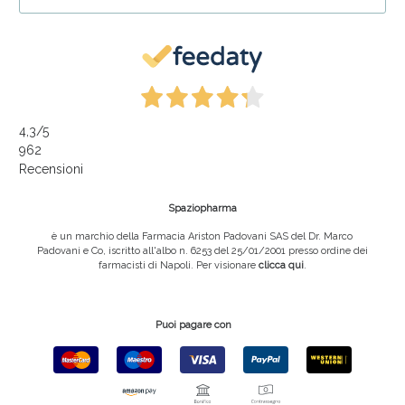
Sconto fino al 55% disponibile oggi!
4,3
/5
962
Recensioni
Spaziopharma
è un marchio della Farmacia Ariston Padovani SAS del Dr. Marco
Padovani e Co, iscritto all'albo n. 6253 del 25/01/2001 presso ordine dei
farmacisti di Napoli. Per visionare
clicca qui
.
Vie Urinarie e Prostata: Sconti fino al 45% oggi!
Puoi pagare con