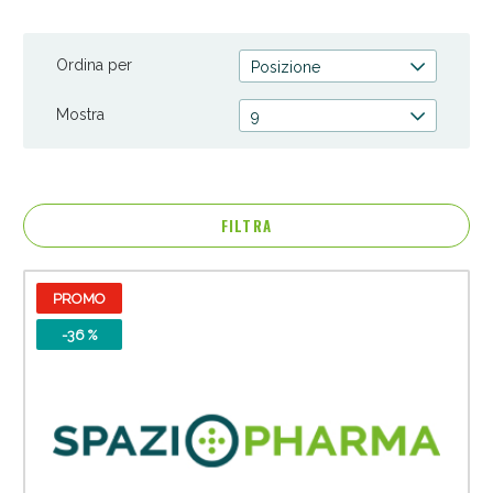
talloni alle guaine per materassi, offriamo soluzioni che
prevengono e trattano le ulcere da decubito. Dai un'occhiata
Ordina per
alla nostra gamma completa e scegli Spaziopharma.it per
Posizione
prodotti che mettono al primo posto la salute della tua pelle.
Mostra
9
FILTRA
PROMO
Anticellulite e Fanghi: Sconto fino al 40% valido
oggi!
-36 %