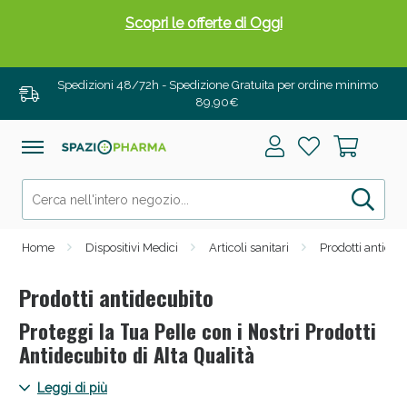
Drenanti e Pancia Piatta: Sconti fino al 55% validi
solo per OGGI!
Spedizioni 48/72h - Spedizione Gratuita per ordine minimo
89,90€
Home
Dispositivi Medici
Articoli sanitari
Prodotti antidec
Prodotti antidecubito
Proteggi la Tua Pelle con i Nostri Prodotti
Salini e Multivitaminici: oggi Sconto extra fino al
Antidecubito di Alta Qualità
50%!
Scopri la protezione della tua pelle con la nostra selezione di
Leggi di più
prodotti antidecubito su Spaziopharma.it. Dalle fasce per