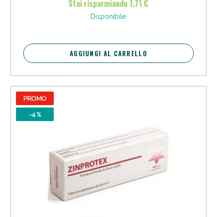
Stai risparmiando 1,71 €
Vie Urinarie e Prostata: Sconti fino al 45% oggi!
Disponibile
AGGIUNGI AL CARRELLO
PROMO
-4 %
Benessere Intestinale: Sconto fino al 55% valido
oggi!