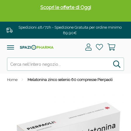
Scopri le offerte di Oggi
Spedizioni 48/72h - Spedizione Gratuita per ordine minimo
89,90€
Home
Melatonina zinco selenio 60 compresse Pierpaoli
Drenanti e Pancia Piatta: Sconti fino al 55% validi
solo per OGGI!