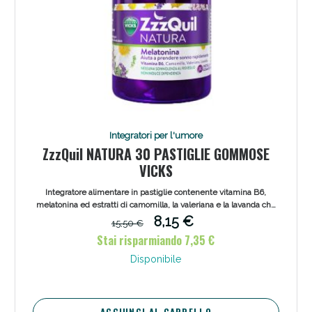
Integratori per l'umore
ZzzQuil NATURA 30 PASTIGLIE GOMMOSE
VICKS
Integratore alimentare in pastiglie contenente vitamina B6,
melatonina ed estratti di camomilla, la valeriana e la lavanda che
aiuta a prendere sonno rapidamente. E' indicato in caso di
8,15 €
15,50 €
insonnia, disturbi del sonno, fatica ad addormentarsi e risvegli
Stai risparmiando 7,35 €
notturni. Efficace anche in caso di jet leg.
Disponibile
AGGIUNGI AL CARRELLO