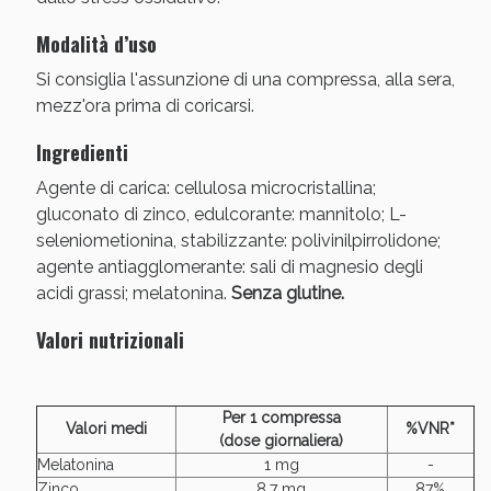
Modalità d’uso
Si consiglia l'assunzione di una compressa, alla sera,
mezz'ora prima di coricarsi.
Ingredienti
Agente di carica: cellulosa microcristallina;
gluconato di zinco, edulcorante: mannitolo; L-
seleniometionina, stabilizzante: polivinilpirrolidone;
agente antiagglomerante: sali di magnesio degli
Benessere Intestinale: Sconto fino al 55% valido
acidi grassi; melatonina.
Senza glutine.
oggi!
Valori nutrizionali
Per 1 compressa
Valori medi
%VNR*
(dose giornaliera)
Melatonina
1 mg
-
Zinco
8,7 mg
87%