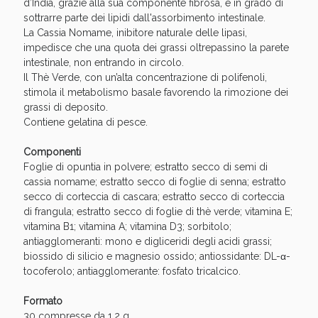
Sconto fino al 55% disponibile oggi!
d’India, grazie alla sua componente fibrosa, è in grado di
sottrarre parte dei lipidi dall'assorbimento intestinale.
La Cassia Nomame, inibitore naturale delle lipasi,
impedisce che una quota dei grassi oltrepassino la parete
intestinale, non entrando in circolo.
Il Thè Verde, con un’alta concentrazione di polifenoli,
stimola il metabolismo basale favorendo la rimozione dei
grassi di deposito.
Contiene gelatina di pesce.
Componenti
Foglie di opuntia in polvere; estratto secco di semi di
cassia nomame; estratto secco di foglie di senna; estratto
secco di corteccia di cascara; estratto secco di corteccia
di frangula; estratto secco di foglie di thè verde; vitamina E;
vitamina B1; vitamina A; vitamina D3; sorbitolo;
antiagglomeranti: mono e digliceridi degli acidi grassi;
Vie Urinarie e Prostata: Sconti fino al 45% oggi!
biossido di silicio e magnesio ossido; antiossidante: DL-α-
tocoferolo; antiagglomerante: fosfato tricalcico.
Formato
30 compresse da 1,2 g.