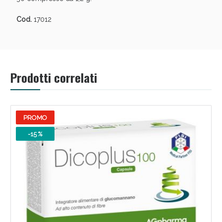
Cod.
17012
Prodotti correlati
PROMO
Benessere Intestinale: Sconto fino al 55% valido
oggi!
-15 %