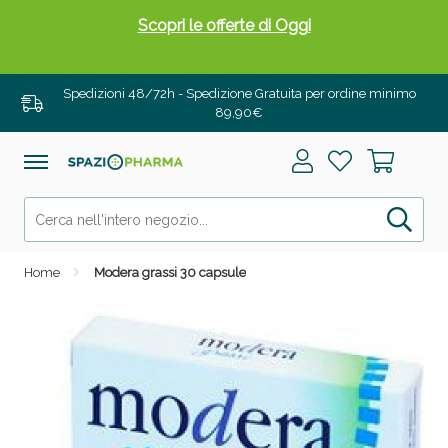
Scopri le offerte di Oggi
Spedizioni 48/72h - Spedizione Gratuita per ordine minimo
89,90€
Home
Modera grassi 30 capsule
Drenanti e Pancia Piatta: Sconti fino al 55% validi
solo per OGGI!