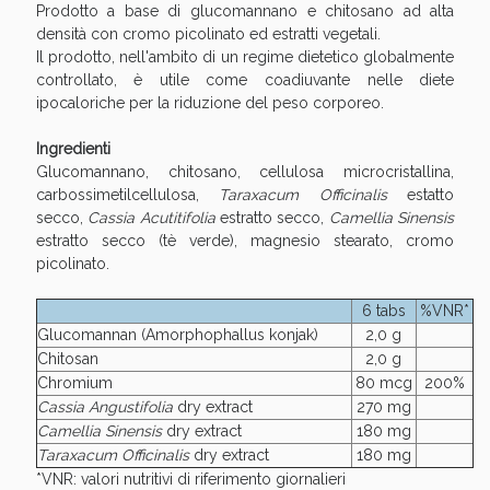
Prodotto a base di glucomannano e chitosano ad alta
oggi!
densità con cromo picolinato ed estratti vegetali.
Il prodotto, nell'ambito di un regime dietetico globalmente
controllato, è utile come coadiuvante nelle diete
ipocaloriche per la riduzione del peso corporeo.
Ingredienti
Glucomannano, chitosano, cellulosa microcristallina,
carbossimetilcellulosa,
Taraxacum Officinalis
estatto
secco,
Cassia Acutitifolia
estratto secco,
Camellia Sinensis
estratto secco (tè verde), magnesio stearato, cromo
picolinato.
6 tabs
%VNR*
Glucomannan (Amorphophallus konjak)
2,0 g
Chitosan
2,0 g
Scopri le offerte di Oggi
Chromium
80 mcg
200%
Cassia Angustifolia
dry extract
270 mg
Camellia Sinensis
dry extract
180 mg
Taraxacum Officinalis
dry extract
180 mg
*VNR: valori nutritivi di riferimento giornalieri