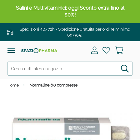
Salini e Multivitaminici: oggi Sconto extra fino al
50%!
Spedizioni 48/72h - Spedizione Gratuita per ordine minimo
89,90€
Home
Normaline 60 compresse
Anticellulite e Fanghi: Sconto fino al 40% valido
oggi!