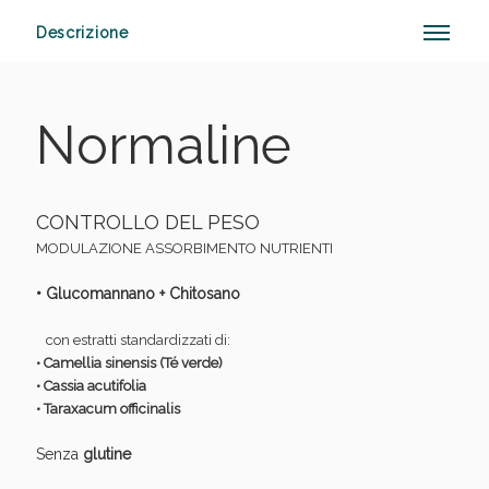
Descrizione
Vie Urinarie e Prostata: Sconti fino al 45% oggi!
Normaline
CONTROLLO DEL PESO
MODULAZIONE ASSORBIMENTO NUTRIENTI
• Glucomannano + Chitosano
con estratti standardizzati di:
• Camellia sinensis (Té verde)
• Cassia acutifolia
• Taraxacum officinalis
Senza
glutine
Benessere Intestinale: Sconto fino al 55% valido