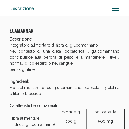
Descrizione
Vie Urinarie e Prostata: Sconti fino al 45% oggi!
ECAMANNAN
Descrizione
Integratore alimentare di fibra di glucomannano.
Nel contesto di una dieta ipocalorica il glucomannano
contribuisce alla perdita di peso e a mantenere i livelli
normali di colesterolo nel sangue.
Senza glutine.
Ingredienti
Fibra alimentare (di cui glucomannano), capsula in gelatina
e titanio biossido.
Caratteristiche nutrizionali
per 100 g
per capsula
Fibra alimentare
100 g
500 mg
(di cui glucomannano)
Benessere Intestinale: Sconto fino al 55% valido