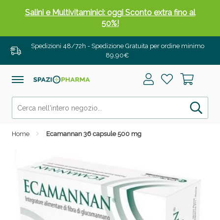
Salini e Multivitaminici: oggi Sconto extra fino al
50%!
Spedizioni 48/72h - Spedizione Gratuita per ordine minimo
89,90€
Home
Ecamannan 36 capsule 500 mg
Anticellulite e Fanghi: Sconto fino al 40% valido
oggi!