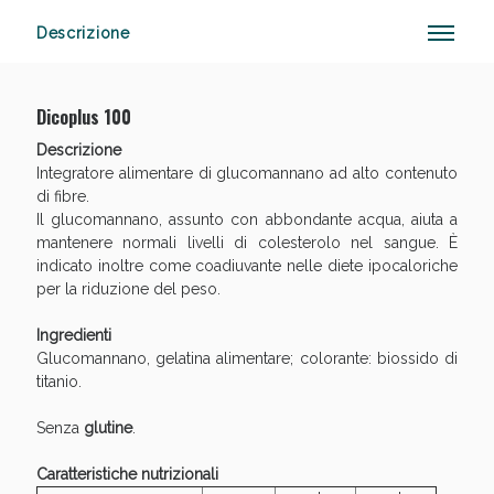
Descrizione
Anticellulite e Fanghi: Sconto fino al 40% valido
Dicoplus 100
oggi!
Descrizione
Integratore alimentare di glucomannano ad alto contenuto
di fibre.
Il glucomannano, assunto con abbondante acqua, aiuta a
mantenere normali livelli di colesterolo nel sangue. È
indicato inoltre come coadiuvante nelle diete ipocaloriche
per la riduzione del peso.
Ingredienti
Glucomannano, gelatina alimentare; colorante: biossido di
titanio.
Senza
glutine
.
Caratteristiche nutrizionali