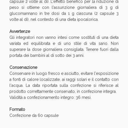
capsule 2 volte al dì). L'effetto benefico per la riduzione di
peso si ottiene con l'assunzione giornaliera di 3 g di
glucomannano in tre dosi da 1 g ciascuna (2 capsule 3
volte al dì), nel contesto di una dieta ipocalorica.
Avvertenze
Gli integratori non vanno intesi come sostituti di una dieta
variata ed equilibrata e di uno stile di vita sano. Non
superare la dose giornaliera consigliata. Tenere fuori dalla
portata dei bambini al di sotto dei 3 anni.
Conservazione
Benessere Intestinale: Sconto fino al 55% valido
Conservare in luogo fresco e asciutto, evitare l'esposizione
oggi!
a fonti di calore localizzate, ai raggi solari e il contatto con
l'acqua. La data riportata sulla confezione si riferisce al
prodotto correttamente conservato, in confezione integra.
Validità a confezionamento integro: 36 mesi.
Formato
Confezione da 60 capsule