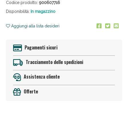
Codice prodotto:
900607716
Disponibilità:
In magazzino
Aggiungi alla lista desideri
Pagamenti sicuri
Anticellulite e Fanghi: Sconto fino al 40% valido
oggi!
Tracciamento delle spedizioni
Assistenza cliente
Offerte