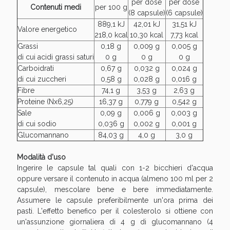
Sconto fino al 55% disponibile oggi!
per dose
per dose
Contenuti medi
per 100 g
(8 capsule)
(6 capsule)
889,1 kJ
42,01 kJ
31,51 kJ
Valore energetico
218,0 kcal
10,30 kcal
7,73 kcal
Grassi
0,18 g
0,009 g
0,005 g
di cui acidi grassi saturi
0 g
0 g
0 g
Carboidrati
0,67 g
0,032 g
0,024 g
di cui zuccheri
0,58 g
0,028 g
0,016 g
Fibre
74,1 g
3,53 g
2,63 g
Proteine (Nx6,25)
16,37 g
0,779 g
0,542 g
Sale
0,09 g
0,006 g
0,003 g
di cui sodio
0,036 g
0,002 g
0,001 g
Glucomannano
84,03 g
4,0 g
3,0 g
Modalità d'uso
Ingerire le capsule tal quali con 1-2 bicchieri d'acqua
oppure versare il contenuto in acqua (almeno 100 ml per 2
Vie Urinarie e Prostata: Sconti fino al 45% oggi!
capsule), mescolare bene e bere immediatamente.
Assumere le capsule preferibilmente un'ora prima dei
pasti. L'effetto benefico per il colesterolo si ottiene con
un'assunzione giornaliera di 4 g di glucomannano (4