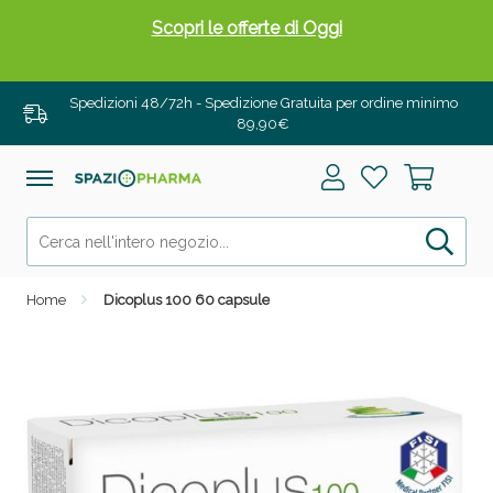
Scopri le offerte di Oggi
Spedizioni 48/72h - Spedizione Gratuita per ordine minimo
89,90€
Home
Dicoplus 100 60 capsule
Drenanti e Pancia Piatta: Sconti fino al 55% validi
solo per OGGI!