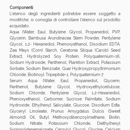
Componenti
L'elenco degli ingredienti potrebbe essere soggetto a
modifiche, si consiglia di controllare l'elenco sul prodotto
acquistato.
Aqua (Water, Eau), Butylene Glycol, Propanediol, PVP,
Benessere Intestinale: Sconto fino al 55% valido
Glycerin, Bambusa Arundinacea Stem Powder, Pentylene
oggi!
Glycol, 1,2- Hexanediol, Phenoxyethanol, Disodium EDTA,
Zea Mays (Corn) Starch, Ceratonia Siliqua (Carob) Seed
Extract, Hydrolyzed Soy Protein, Polyquaternium-16,
Sodium Hydroxide, Panthenol, Plankton Extract, Potassium
Sorbate, Sodium Benzoate, Guar Hydroxypropyltrimonium
Chloride, Biotinoyl Tripeptide-1, Polyquaternium-7.
Serum: Aqua (Water, Eau), Propanediol, Glycerin,
Panthenol, Butylene Glycol, Hydroxyethylcellulose,
Sodium Chloride, Pentylene Glycol, 1,2-Hexanediol,
Phenoxyethanol, Carbomer, Sucrose Palmitate, Sodium
Hydroxide, Ethylhexyl Salicylate, Glucose, Disodium Edta,
Glyceryl Linoleate, Prunus Amygdalus Dulcis (Sweet
Almond) Oil, Butyl Methoxydibenzoylmethane, Biotin,
Sodium Nitrate, Potassium Chloride, Diethylhexyl
Syringylidenemalonate, Caprylyl Glycol, Glycine, Calcium