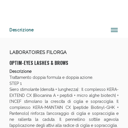
Descrizione
LABORATOIRES FILORGA
OPTIM-EYES LASHES & BROWS
Descrizione
Trattamento doppia formula e doppia azione.
STEP 1
Siero stimolante [densità + lunghezza] : Il complesso KERA-
Sconto fino al 55% disponibile oggi!
EXTEND CX [Biocanina A + peptidi + micro alghe biotech] +
l’NCEF stimolano la crescita di ciglia e sopracciglia. Il
complesso KERA-MAINTAIN CX [peptide Biotinyl-GHK +
Pantenolo] rinforza l’ancoraggio di ciglia e sopracciglia e
ne rallenta la caduta. Il pennellino sottile agevola
l’applicazione degli attivi alla radice di ciglia e sopracciglia.