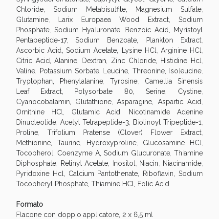
Chloride, Sodium Metabisulfite, Magnesium Sulfate,
Scopri le offerte di Oggi
Glutamine, Larix Europaea Wood Extract, Sodium
Phosphate, Sodium Hyaluronate, Benzoic Acid, Myristoyl
Pentapeptide-17, Sodium Benzoate, Plankton Extract,
Ascorbic Acid, Sodium Acetate, Lysine HCl, Arginine HCl,
Citric Acid, Alanine, Dextran, Zinc Chloride, Histidine Hcl,
Valine, Potassium Sorbate, Leucine, Threonine, Isoleucine,
Tryptophan, Phenylalanine, Tyrosine, Camellia Sinensis
Leaf Extract, Polysorbate 80, Serine, Cystine,
Cyanocobalamin, Glutathione, Asparagine, Aspartic Acid,
Ornithine HCl, Glutamic Acid, Nicotinamide Adenine
Dinucleotide, Acetyl Tetrapeptide-3, Biotinoyl Tripeptide-1,
Proline, Trifolium Pratense (Clover) Flower Extract,
Methionine, Taurine, Hydroxyproline, Glucosamine HCl,
Tocopherol, Coenzyme A, Sodium Glucuronate, Thiamine
Diphosphate, Retinyl Acetate, Inositol, Niacin, Niacinamide,
Pyridoxine Hcl, Calcium Pantothenate, Riboflavin, Sodium
Tocopheryl Phosphate, Thiamine HCl, Folic Acid.
Formato
Flacone con doppio applicatore, 2 x 6,5 ml