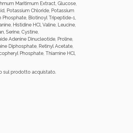
rithmum Maritimum Extract, Glucose,
oggi!
id, Potassium Chloride, Potassium
 Phosphate, Biotinoyl Tripeptide-1,
ine, Histidine HCl, Valine, Leucine,
, Serine, Cystine,
ide Adenine Dinucleotide, Proline,
ine Diphosphate, Retinyl Acetate,
Tocopheryl Phosphate, Thiamine HCl,
co sul prodotto acquistato.