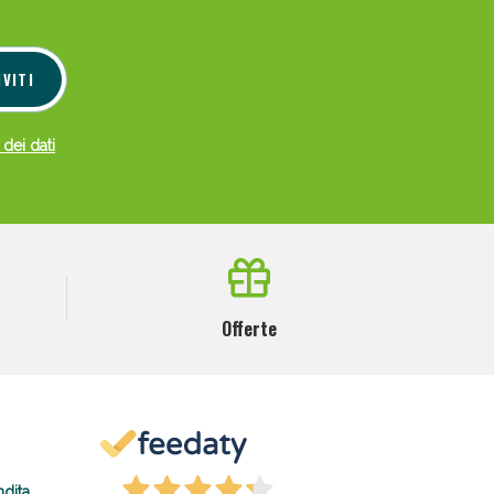
IVITI
 dei dati
Offerte
ndita