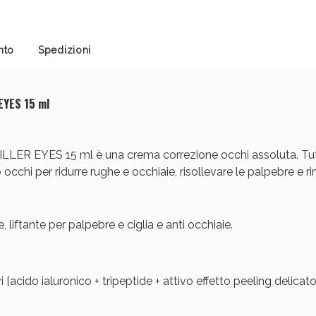
cellulite e Fanghi: Sconto fino al 40% valido 
nto
Spedizioni
EYES 15 ml
EYES 15 ml è una crema correzione occhi assoluta. Tutta 
cchi per ridurre rughe e occhiaie, risollevare le palpebre e rinf
liftante per palpebre e ciglia e anti occhiaie.
Sconto fino al 55% disponibile oggi!
vi [acido ialuronico + tripeptide + attivo effetto peeling delicato]