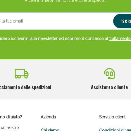
Ricevi in anteprima notizie e offerte speciali
ISCR
dero iscrivermi alla newsletter ed esprimo il consenso al
trattamento
cciamento delle spedizioni
Assistenza cliente
no di aiuto?
Azienda
Servizio clienti
 un nostro
Chi siamo
Condizioni di ve