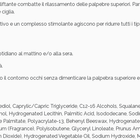
ftante combatte il rilassamento delle palpebre superiori. Pa
 ciglia.
itivo e un complesso stimolante agiscono per ridurre tutti i tipi
idiano al mattino e/o alla sera.
ie Urinarie e Prostata: Sconti fino al 45% ogg
à.
 il contorno occhi senza dimenticare la palpebra superiore e l
diol, Caprylic/Capric Triglyceride, C12-16 Alcohols, Squalane,
cohol, Hydrogenated Lecithin, Palmitic Acid, Isododecane, Sod
se Palmitate, Polyacrylate-13, Behenyl Beeswax, Hydrogenat
um (Fragrance), Polyisobutene, Glyceryl Linoleate, Prunus A
m Dioxide), Hydrogenated Vegetable Oil, Sodium Hydroxide, Mi