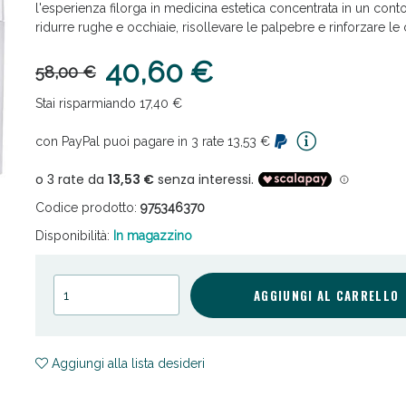
l'esperienza filorga in medicina estetica concentrata in un con
ridurre rughe e occhiaie, risollevare le palpebre e rinforzare le c
40,60 €
58,00 €
Stai risparmiando 17,40 €
con PayPal puoi pagare in 3 rate 13,53 €
cellulite e Fanghi: Sconto fino al 40% valido 
Codice prodotto:
975346370
Disponibilità:
In magazzino
AGGIUNGI AL CARRELLO
Aggiungi alla lista desideri