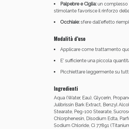
Palpebre e Ciglia:
un complesso li
stimolante favorisce il rinforzo delle
Occhiaie:
sfere dall'effetto riemp
Modalità d’uso
Applicare come trattamento quot
V
E' sufficiente una piccola quantit
Picchiettare leggermente su tutto
Ingredienti
Aqua (Water, Eau), Glycerin, Propane
Julibrissin Bark Extract, Benzyl Al
Stearate, Peg-100 Stearate, Sucro
Chlorphenesin, Disodium Edta, Parf
Sodium Chloride, Ci 77891 (Titaniu