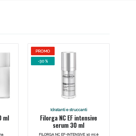
PROMO
-30 %
Idratanti e struccanti
0 ml
Filorga NC EF intensive
serum 30 ml
na
FILORGA NC EF-INTENSIVE 30 ml è