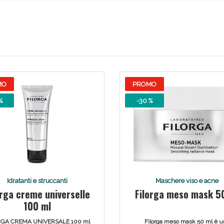
MO
PROMO
%
-30 %
Idratanti e struccanti
Maschere viso e acne
orga creme universelle
Filorga meso mask 5
100 ml
RGA CREMA UNIVERSALE 100 ml
Filorga meso mask 50 ml è u