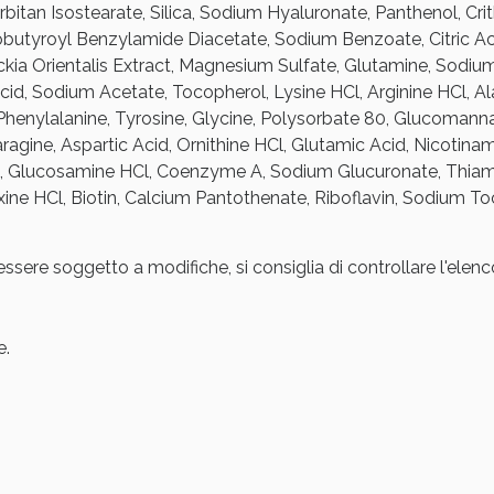
rbitan Isostearate, Silica, Sodium Hyaluronate, Panthenol, C
ssere Intestinale: Sconto fino al 55% valido 
butyroyl Benzylamide Diacetate, Sodium Benzoate, Citric Ac
kia Orientalis Extract, Magnesium Sulfate, Glutamine, Sodium
id, Sodium Acetate, Tocopherol, Lysine HCl, Arginine HCl, Alan
Phenylalanine, Tyrosine, Glycine, Polysorbate 80, Glucomannan
gine, Aspartic Acid, Ornithine HCl, Glutamic Acid, Nicotinam
ne, Glucosamine HCl, Coenzyme A, Sodium Glucuronate, Thiam
doxine HCl, Biotin, Calcium Pantothenate, Riboflavin, Sodium 
essere soggetto a modifiche, si consiglia di controllare l'elen
e.
Scopri le offerte di Oggi