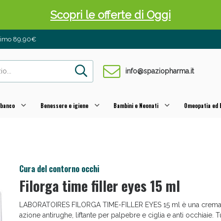
 Pancia Piatta: Sconti fino al 55% validi sol
inimo 89,90€
info@spaziopharma.it
 banco
Benessere e igiene
Bambini e Neonati
Omeopatia ed E
ni e Multivitaminici: oggi Sconto extra fino al
Cura del contorno occhi
Filorga time filler eyes 15 ml
LABORATOIRES FILORGA TIME-FILLER EYES 15 ml è una crema v
azione antirughe, liftante per palpebre e ciglia e anti occhiaie. T