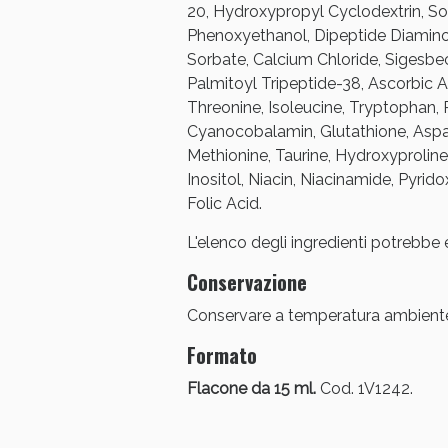
20, Hydroxypropyl Cyclodextrin, So
Bene
Phenoxyethanol, Dipeptide Diamino
Sorbate, Calcium Chloride, Sigesbec
Palmitoyl Tripeptide-38, Ascorbic Ac
Threonine, Isoleucine, Tryptophan, 
Cyanocobalamin, Glutathione, Aspara
Methionine, Taurine, Hydroxyproli
Inositol, Niacin, Niacinamide, Pyri
Folic Acid.
L'elenco degli ingredienti potrebbe 
Conservazione
Conservare a temperatura ambient
Formato
Flacone da 15 ml.
Cod. 1V1242.