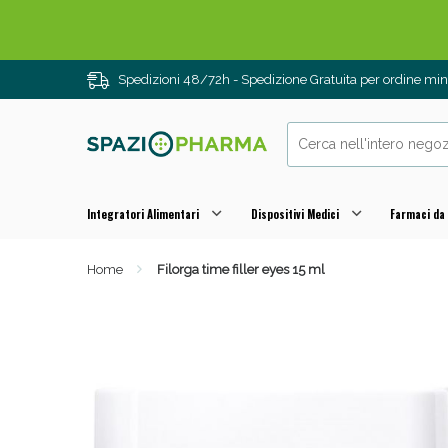
Drenanti e
Spedizioni 48/72h - Spedizione Gratuita per ordine m
Integratori Alimentari
Dispositivi Medici
Farmaci da
Home
Filorga time filler eyes 15 ml
Sali