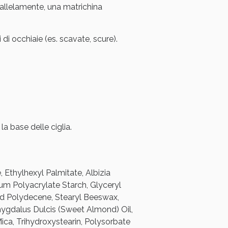
rallelamente, una matrichina
 di occhiaie (es. scavate, scure).
i!
a base delle ciglia.
 Ethylhexyl Palmitate, Albizia
ium Polyacrylate Starch, Glyceryl
ed Polydecene, Stearyl Beeswax,
mygdalus Dulcis (Sweet Almond) Oil,
ca, Trihydroxystearin, Polysorbate