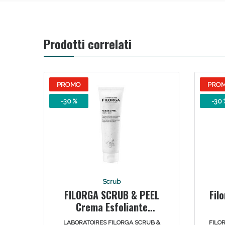
Prodotti correlati
PROMO
PRO
-30 %
-30 
Scrub
FILORGA SCRUB & PEEL
Fil
Crema Esfoliante
levigante 150 ml
LABORATOIRES FILORGA SCRUB &
FILO