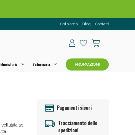
o per OGGI!
Chi siamo
|
Blog
|
Contatti
rboristeria
Veterinaria
PROMOZIONI
 50%!
Pagamenti sicuri
Tracciamento delle
ellutata ad
spedizioni
utta