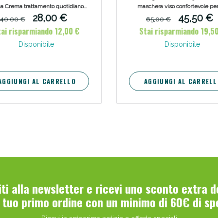
a Crema trattamento quotidiano
maschera viso confortevole pe
ti-funzione (idrata - protegge -
momento di relax, dall'azion
28,00 €
45,50 €
40,00 €
65,00 €
ara), alleata di tutta la famiglia.
dermolevigante, illuminante
ai risparmiando 12,00 €
Stai risparmiando 19,5
sublimante intensiva per illumi
schiarire l'incarnato, levigare le 
Disponibile
Disponibile
ridurre i segni della fatica cuta
AGGIUNGI AL CARRELLO
AGGIUNGI AL CARRELL
viti alla newsletter e ricevi uno sconto extra 
l tuo primo ordine con un minimo di 60€ di sp