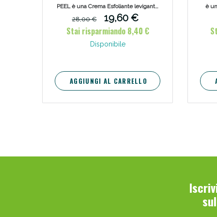
PEEL è una Crema Esfoliante levigante
è un
da 150 ml. Permette un peeling a
mul
19,60 €
28,00 €
doppia esfoliazione per levigare,
rip
Stai risparmiando 8,40 €
St
rinnovare e idratare la pelle in un solo
gesto.
Disponibile
AGGIUNGI AL CARRELLO
Iscri
su