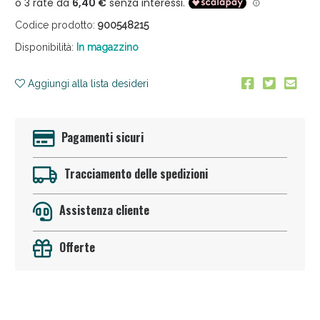
Codice prodotto:
900548215
Disponibilità:
In magazzino
Aggiungi alla lista desideri
Anticellulite e Fanghi: Sconto fino al 40% valido
Pagamenti sicuri
oggi!
Tracciamento delle spedizioni
Assistenza cliente
Offerte