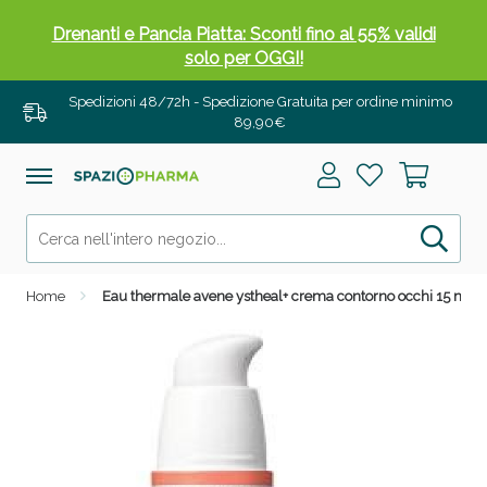
Drenanti e Pancia Piatta: Sconti fino al 55% validi
solo per OGGI!
Spedizioni 48/72h - Spedizione Gratuita per ordine minimo
89,90€
Home
Eau thermale avene ystheal+ crema contorno occhi 15 ml
Salini e Multivitaminici: oggi Sconto extra fino al
50%!