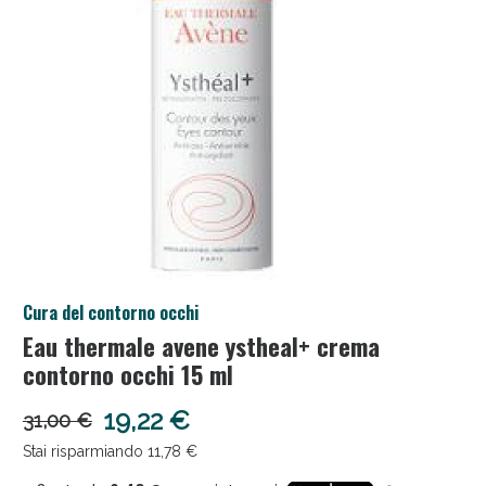
Anticellulite e Fanghi: Sconto fino al 40% valido
Cura del contorno occhi
oggi!
Eau thermale avene ystheal+ crema
contorno occhi 15 ml
19,22 €
31,00 €
Stai risparmiando 11,78 €