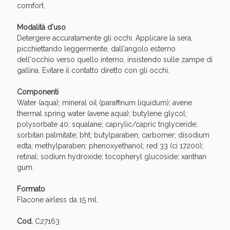
Vie Urinarie e Prostata: Sconti fino al 45% oggi!
comfort.
Modalità d'uso
Detergere accuratamente gli occhi. Applicare la sera,
picchiettando leggermente, dall'angolo esterno
dell'occhio verso quello interno, insistendo sulle zampe di
gallina. Evitare il contatto diretto con gli occhi.
Componenti
Water (aqua); mineral oil (paraffinum liquidum); avene
thermal spring water (avene aqua); butylene glycol;
polysorbate 40; squalane; caprylic/capric triglyceride;
sorbitan palmitate; bht; butylparaben; carbomer; disodium
edta; methylparaben; phenoxyethanol; red 33 (ci 17200);
retinal; sodium hydroxide; tocopheryl glucoside; xanthan
gum.
Benessere Intestinale: Sconto fino al 55% valido
oggi!
Formato
Flacone airless da 15 ml.
Cod.
C27163