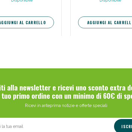
Disponibile
Disponibile
occhiaie, risollevare le palpeb
rinforzare le ciglia.
AGGIUNGI AL CARRELLO
AGGIUNGI AL CARRELL
viti alla newsletter e ricevi uno sconto extra 
l tuo primo ordine con un minimo di 60€ di sp
Ricevi in anteprima notizie e offerte speciali
ISCR