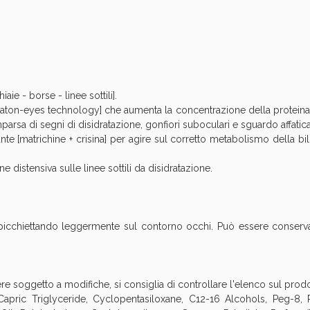
Sconto fino al 55% disponibile oggi!
aie - borse - linee sottili].
laton-eyes technology] che aumenta la concentrazione della proteina (
arsa di segni di disidratazione, gonfiori suboculari e sguardo affatica
te [matrichine + crisina] per agire sul corretto metabolismo della bil
ne distensiva sulle linee sottili da disidratazione.
icchiettando leggermente sul contorno occhi. Può essere conservat
ie Urinarie e Prostata: Sconti fino al 45% ogg
re soggetto a modifiche, si consiglia di controllare l'elenco sul prodo
Capric Triglyceride, Cyclopentasiloxane, C12-16 Alcohols, Peg-8, 