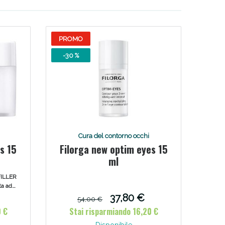
PROMO
-30 %
Cura del contorno occhi
es 15
Filorga new optim eyes 15
ml
ILLER
ta ad
pebre e
37,80 €
54,00 €
erienza
0 €
Stai risparmiando 16,20 €
ntrata
rughe e