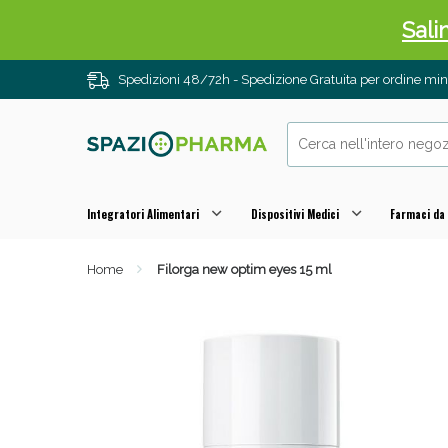
Sali
Spedizioni 48/72h - Spedizione Gratuita per ordine m
Integratori Alimentari
Dispositivi Medici
Farmaci da
Home
Filorga new optim eyes 15 ml
Anti