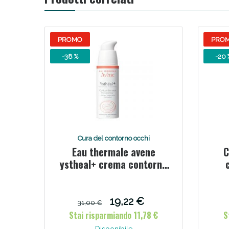
PROMO
PRO
-38 %
-20 
Cura del contorno occhi
Eau thermale avene
C
ystheal+ crema contorno
occhi 15 ml
19,22 €
31,00 €
Stai risparmiando 11,78 €
S