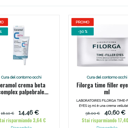
Scopri le offerte di Oggi
MO
PROMO
%
-30 %
Cura del contorno occhi
Cura del contorno occhi
eramol crema beta
Filorga time filler ey
complex palpebrale
ml
tubetto 10 ml
LABORATOIRES FILORGA TIME-F
EYES 15 ml è una crema velluta
azione antirughe, liftante per pal
14,46 €
40,60 €
18,10 €
58,00 €
ciglia e anti occhiaie. Tutta l'esp
tai risparmiando 3,64 €
Stai risparmiando 17,4
filorga in medicina estetica conce
in un contorno occhi per ridurre 