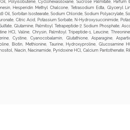
Oil, Polyisobutene, Cyclohexasiloxane, Sucrose Palmitate, Parfum 
enesin, Hesperidin Methyl Chalcone, Tetrasodium Edta, Glyceryl Li
Oil, Sorbitan Isostearate, Sodium Chloride, Sodium Polyacrylate, So
onate, Citric Acid, Potassium Sorbate, N-Hydroxysuccinimide, Pota
ulfate, Glutamine, Palmitoyl Tetrapeptide-7, Sodium Phosphate, Asc
dine HCl, Valine, Chrysin, Palmitoyl Tripeptide-1, Leucine, Threonin
erine, Cystine, Cyanocobalamin, Glutathione, Asparagine, Asparti
roline, Biotin, Methionine, Taurine, Hydroxyproline, Glucosamine
Inositol, Niacin, Niacinamide, Pyridoxine HCl, Calcium Pantothenate, 
ssere Intestinale: Sconto fino al 55% valido 