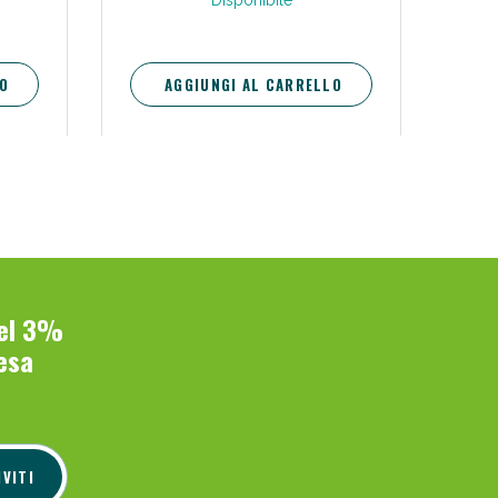
Disponibile
re e
O
AGGIUNGI AL CARRELLO
del 3%
esa
IVITI