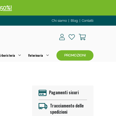
 50%!
Chi siamo
|
Blog
|
Contatti
rboristeria
Veterinaria
PROMOZIONI
oggi!
Pagamenti sicuri
Tracciamento delle
spedizioni