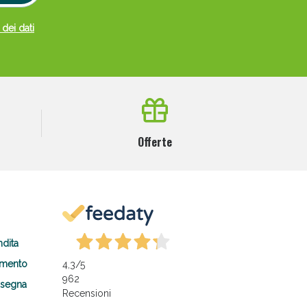
 dei dati
Offerte
ndita
amento
4,3
/5
962
nsegna
Recensioni