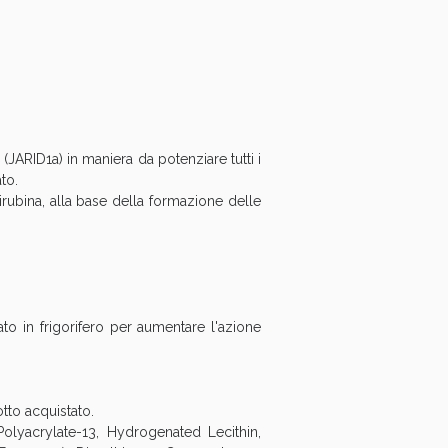
JARID1a) in maniera da potenziare tutti i
to.
irubina, alla base della formazione delle
o in frigorifero per aumentare l'azione
i!
tto acquistato.
Polyacrylate-13, Hydrogenated Lecithin,