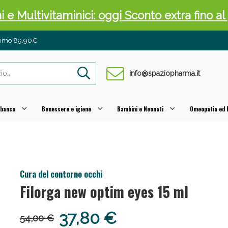
ni e Multivitaminici: oggi Sconto extra fino al
inimo 89,90€
info@spaziopharma.it
 banco
Benessere e igiene
Bambini e Neonati
Omeopatia ed E
cellulite e Fanghi: Sconto fino al 40% valido 
Cura del contorno occhi
Filorga new optim eyes 15 ml
37,80 €
54,00 €