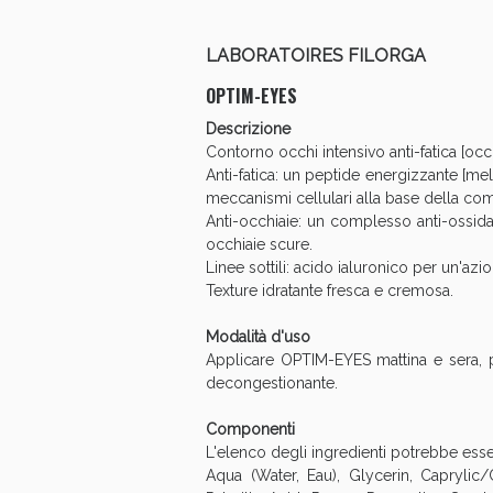
LABORATOIRES FILORGA
OPTIM-EYES
Descrizione
Contorno occhi intensivo anti-fatica [occhi
Anti-fatica: un peptide energizzante [me
meccanismi cellulari alla base della comp
Anti-occhiaie: un complesso anti-ossidan
occhiaie scure.
Linee sottili: acido ialuronico per un'azio
Texture idratante fresca e cremosa.
Modalità d'uso
Applicare OPTIM-EYES mattina e sera, p
V
decongestionante.
Componenti
L'elenco degli ingredienti potrebbe esse
Aqua (Water, Eau), Glycerin, Caprylic/