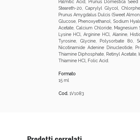
Palmitic Acid, Prunus Domestica Seed 
Steareth-20, Caprylyl Glycol, Chlorph
Prunus Amygdalus Dulcis (Sweet Almond) 
Glucose, Phenoxyethanol, Sodium Hyalur
Acetate, Calcium Chloride, Magnesium S
Lysine HCl, Arginine HCl, Alanine, Histi
Tyrosine, Glycine, Polysorbate 80, S
Nicotinamide Adenine Dinucleotide, P
Thiamine Diphosphate, Retinyl Acetate, 
Bene
Thiamine HCl, Folic Acid.
Formato
15 ml
Cod.
1V1083
Prodotti correlati