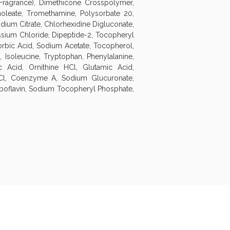
(Fragrance), Dimethicone Crosspolymer,
noleate, Tromethamine, Polysorbate 20,
dium Citrate, Chlorhexidine Digluconate,
ssium Chloride, Dipeptide-2, Tocopheryl
orbic Acid, Sodium Acetate, Tocopherol,
e, Isoleucine, Tryptophan, Phenylalanine,
c Acid, Ornithine HCl, Glutamic Acid,
 HCl, Coenzyme A, Sodium Glucuronate,
Riboflavin, Sodium Tocopheryl Phosphate,
oggi!