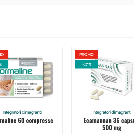
MO
PROMO
%
-17 %
Integratori dimagranti
Integratori dimagranti
maline 60 compresse
Ecamannan 36 caps
500 mg