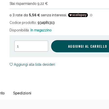
Stai risparmiando 9,22 €
Codice prodotto:
934981313
Disponibilità:
In magazzino
cellulite e Fanghi: Sconto fino al 40% valido 
AGGIUNGI AL CARRELLO
Aggiungi alla lista desideri
nto
Spedizioni