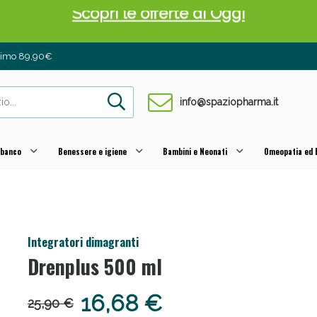
 Pancia Piatta: Sconti fino al 55% validi sol
inimo 89,90€
info@spaziopharma.it
 banco
Benessere e igiene
Bambini e Neonati
Omeopatia ed E
ni e Multivitaminici: oggi Sconto extra fino al
Integratori dimagranti
Drenplus 500 ml
16,68 €
25,90 €