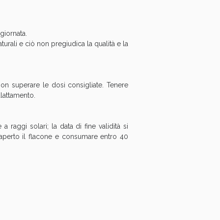
oggi!
giornata.
rali e ciò non pregiudica la qualità e la
 Non superare le dosi consigliate. Tenere
llattamento.
raggi solari; la data di fine validità si
a aperto il flacone e consumare entro 40