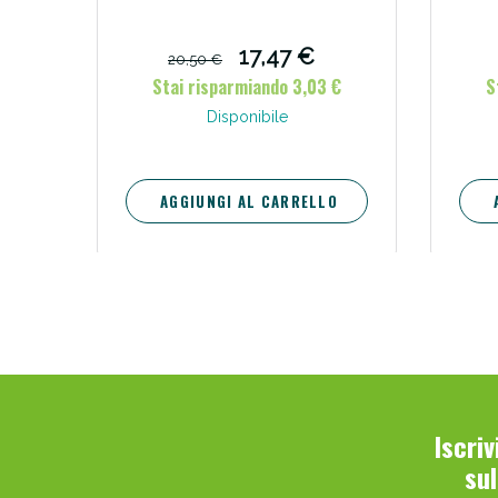
17,47 €
20,50 €
Stai risparmiando 3,03 €
S
Disponibile
AGGIUNGI AL CARRELLO
Iscri
su