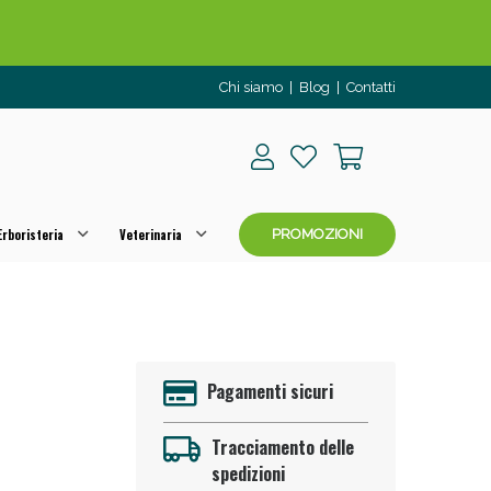
o per OGGI!
Chi siamo
|
Blog
|
Contatti
rboristeria
Veterinaria
PROMOZIONI
 50%!
Pagamenti sicuri
Tracciamento delle
spedizioni