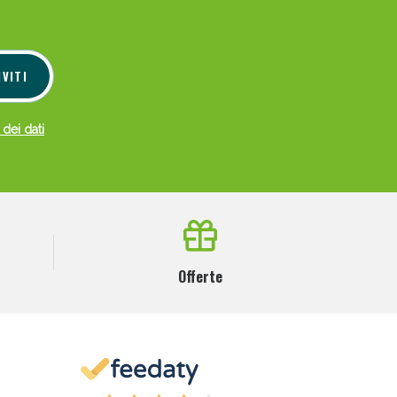
IVITI
 dei dati
Offerte