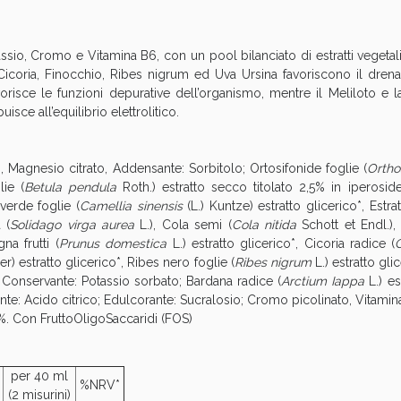
cellulite e Fanghi: Sconto fino al 40% valido 
ssio, Cromo e Vitamina B6, con un pool bilanciato di estratti vegeta
Cicoria, Finocchio, Ribes nigrum ed Uva Ursina favoriscono il drenag
orisce le funzioni depurative dell’organismo, mentre il Meliloto e la
isce all’equilibrio elettrolitico.
Magnesio citrato, Addensante: Sorbitolo; Ortosifonide foglie (
Ortho
lie (
Betula pendula
Roth.) estratto secco titolato 2,5% in iperosi
verde foglie (
Camellia sinensis
(L.) Kuntze) estratto glicerico*, Estra
 (
Solidago virga aurea
L.), Cola semi (
Cola nitida
Schott et Endl.),
na frutti (
Prunus domestica
L.) estratto glicerico*, Cicoria radice (
ler) estratto glicerico*, Ribes nero foglie (
Ribes nigrum
L.) estratto gli
*, Conservante: Potassio sorbato; Bardana radice (
Arctium Iappa
L.) es
Sconto fino al 55% disponibile oggi!
icante: Acido citrico; Edulcorante: Sucralosio; Cromo picolinato, Vitamina
 5%. Con FruttoOligoSaccaridi (FOS)
per 40 ml
%NRV*
(2 misurini)