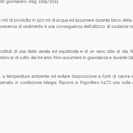
ulti) giornaliero, Reg. 1169/2011
ssere Intestinale: Sconto fino al 55% valido 
 40 ml) di prodotto in 500 ml di acqua ed assumere durante l’arco della 
 presenza di sedimento è una conseguenza dell’utilizzo di sostanze natu
stituti di una dieta variata ed equilibrata e di un sano stile di vita.
mbini al di sotto dei tre anni. Non assumere in gravidanza e durante l’a
a temperatura ambiente ed evitare l’esposizione a fonti di calore e a 
servato in confezione integra. Riporre in frigorifero (+4°C) una volt
Scopri le offerte di Oggi