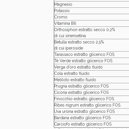
Magnesio
Potassio
Cromo
Vitamina B6
Orthosiphon estratto secco 0,2%
di cui sinensetina
Betulla estratto secco 2,5%
di cui iperoside
V
Tarassaco estratto glicerico FOS
Tè Verde estratto glicerico FOS
Verga d’oro estratto fluido
Cola estratto fluido
Meliloto estratto fluido
Prugna estratto glicerico FOS
Cicoria estratto glicerico FOS
Finocchio estratto glicerico FOS
Ribes nigrum estratto glicerico FOS
Uva ursina estratto glicerico FOS
Bardana estratto glicerico FOS
Carciofo estratto glicerico FOS