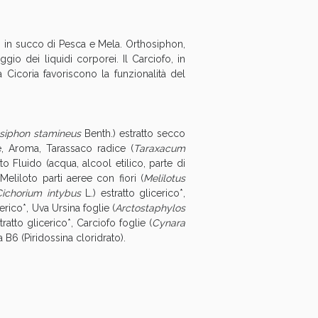
oggi!
li in succo di Pesca e Mela. Orthosiphon,
gio dei liquidi corporei. Il Carciofo, in
 Cicoria favoriscono la funzionalità del
siphon stamineus
Benth.) estratto secco
de, Aroma, Tarassaco radice (
Taraxacum
tto Fluido (acqua, alcool etilico, parte di
 Meliloto parti aeree con fiori (
Melilotus
Cichorium intybus
L.) estratto glicerico*,
cerico*, Uva Ursina foglie (
Arctostaphylos
tratto glicerico*, Carciofo foglie (
Cynara
 B6 (Piridossina cloridrato).