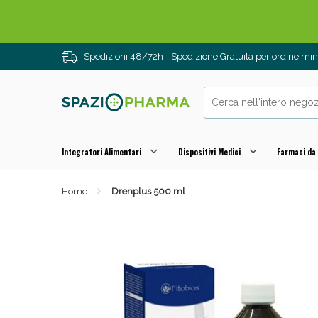
Drenanti e
Spedizioni 48/72h - Spedizione Gratuita per ordine m
Integratori Alimentari
Dispositivi Medici
Farmaci da
Home
Drenplus 500 ml
Sali