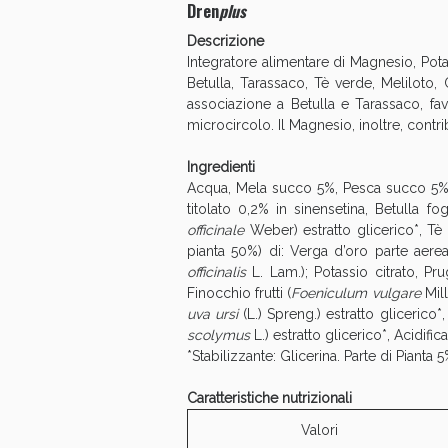
Dren
plus
Anti
Descrizione
Integratore alimentare di Magnesio, Pota
Betulla, Tarassaco, Tè verde, Meliloto, 
associazione a Betulla e Tarassaco, fav
microcircolo. Il Magnesio, inoltre, contribu
Ingredienti
Acqua, Mela succo 5%, Pesca succo 5%, 
titolato 0,2% in sinensetina, Betulla fog
officinale
Weber) estratto glicerico*, Tè 
pianta 50%) di: Verga d’oro parte aerea
officinalis
L. Lam.); Potassio citrato, Prug
Finocchio frutti (
Foeniculum vulgare
Mil
uva ursi
(L.) Spreng.) estratto glicerico
scolymus
L.) estratto glicerico*, Acidif
*Stabilizzante: Glicerina. Parte di Pianta
Caratteristiche nutrizionali
Valori