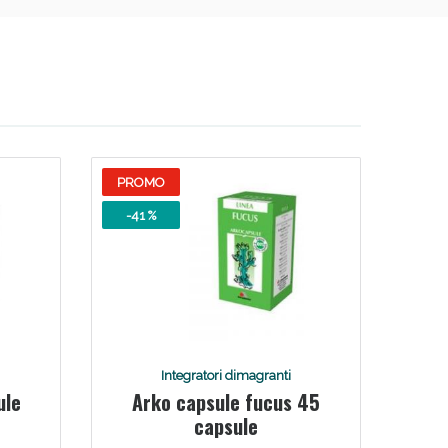
PROMO
-41 %
Integratori dimagranti
ule
Arko capsule fucus 45
capsule