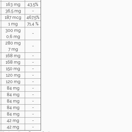
163 mg
43,5%
36,5 mg
-
187 mcg
467,5%
1 mg
71,4 %
300 mg
-
0,6 mg
280 mg
-
7 mg
ie Urinarie e Prostata: Sconti fino al 45% ogg
168 mg
-
168 mg
-
150 mg
-
120 mg
-
120 mg
-
84 mg
-
84 mg
-
84 mg
-
84 mg
-
84 mg
-
42 mg
-
42 mg
-