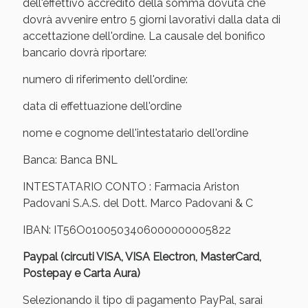
Sconto fino al 55% disponibile oggi!
dell'effettivo accredito della somma dovuta che
dovrà avvenire entro 5 giorni lavorativi dalla data di
accettazione dell'ordine. La causale del bonifico
bancario dovrà riportare:
numero di riferimento dell'ordine:
data di effettuazione dell'ordine
nome e cognome dell'intestatario dell'ordine
Banca: Banca BNL
INTESTATARIO CONTO : Farmacia Ariston
Padovani S.A.S. del Dott. Marco Padovani & C
IBAN: IT56O0100503406000000005822
Vie Urinarie e Prostata: Sconti fino al 45% oggi!
Paypal (circuti VISA, VISA Electron, MasterCard,
Postepay e Carta Aura)
Selezionando il tipo di pagamento PayPal, sarai