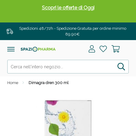
Scopri le offerte di Oggi
Spedizioni 48/72h - Spedizione Gratuita per ordine minimo
89,90€
Home
Dimagra dren 300 ml
Drenanti e Pancia Piatta: Sconti fino al 55% validi
solo per OGGI!