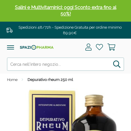
Salini e Multivitaminici: oggi Sconto extra fino al
50%!
Spedizioni 48/72h - Spedizione Gratuita per ordine minimo
89,90€
Home
Depurativo rheum 250 ml
Anticellulite e Fanghi: Sconto fino al 40% valido
oggi!