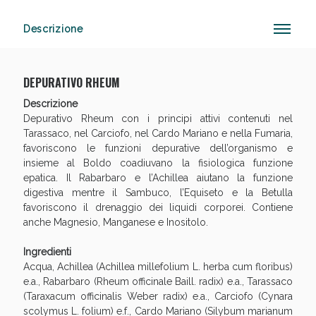
Descrizione
Vie Urinarie e Prostata: Sconti fino al 45% oggi!
DEPURATIVO RHEUM
Descrizione
Depurativo Rheum con i principi attivi contenuti nel
Tarassaco, nel Carciofo, nel Cardo Mariano e nella Fumaria,
favoriscono le funzioni depurative dell’organismo e
insieme al Boldo coadiuvano la fisiologica funzione
epatica. Il Rabarbaro e l’Achillea aiutano la funzione
digestiva mentre il Sambuco, l’Equiseto e la Betulla
favoriscono il drenaggio dei liquidi corporei. Contiene
anche Magnesio, Manganese e Inositolo.
Ingredienti
Acqua, Achillea (Achillea millefolium L. herba cum floribus)
e.a., Rabarbaro (Rheum officinale Baill. radix) e.a., Tarassaco
(Taraxacum officinalis Weber radix) e.a., Carciofo (Cynara
Benessere Intestinale: Sconto fino al 55% valido
scolymus L. folium) e.f., Cardo Mariano (Silybum marianum