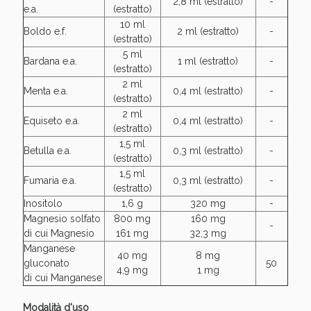
2,8 ml (estratto)
-
e.a.
(estratto)
10 ml
Boldo e.f.
2 ml (estratto)
-
(estratto)
5 ml
Bardana e.a.
1 ml (estratto)
-
(estratto)
2 ml
Menta e.a.
0,4 ml (estratto)
-
(estratto)
2 ml
Equiseto e.a.
0,4 ml (estratto)
-
(estratto)
1,5 ml
Betulla e.a.
0,3 ml (estratto)
-
(estratto)
1,5 ml
Fumaria e.a.
0,3 ml (estratto)
-
(estratto)
Inositolo
1,6 g
320 mg
-
Magnesio solfato
800 mg
160 mg
-
di cui Magnesio
161 mg
32,3 mg
Manganese
40 mg
8 mg
gluconato
50
4,9 mg
1 mg
di cui Manganese
Modalità d'uso