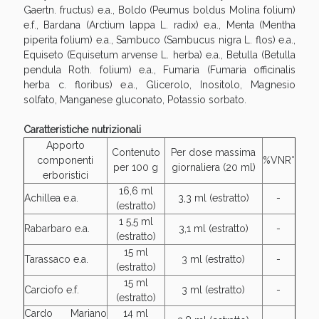
oggi!
Gaertn. fructus) e.a., Boldo (Peumus boldus Molina folium)
e.f., Bardana (Arctium lappa L. radix) e.a., Menta (Mentha
piperita folium) e.a., Sambuco (Sambucus nigra L. flos) e.a.,
Equiseto (Equisetum arvense L. herba) e.a., Betulla (Betulla
pendula Roth. folium) e.a., Fumaria (Fumaria officinalis
herba c. floribus) e.a., Glicerolo, Inositolo, Magnesio
solfato, Manganese gluconato, Potassio sorbato.
Caratteristiche nutrizionali
Apporto
Contenuto
Per dose massima
componenti
%VNR*
per 100 g
giornaliera (20 ml)
erboristici
16,6 ml
Achillea e.a.
3,3 ml (estratto)
-
(estratto)
1 5,5 ml
Rabarbaro e.a.
3,1 ml (estratto)
-
(estratto)
Scopri le offerte di Oggi
15 ml
Tarassaco e.a.
3 ml (estratto)
-
(estratto)
15 ml
Carciofo e.f.
3 ml (estratto)
-
(estratto)
Cardo Mariano
14 ml