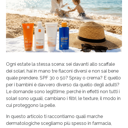
Ogni estate la stessa scena: sei davanti allo scaffale
dei solari, hai in mano tre flaconi diversi e non sai bene
quale prendere. SPF 30 o 50? Spray o crema? E quello
Anticellulite e Fanghi: Sconto fino al 40% valido
per i bambini è davvero diverso da quello degli adulti?
oggi!
Le domande sono legittime, perché in effetti non tutti i
solari sono uguali, cambiano i filtri, le texture, il modo in
cui proteggono la pelle.
In questo articolo ti raccontiamo quali marche
dermatologiche scegliamo più spesso in farmacia,