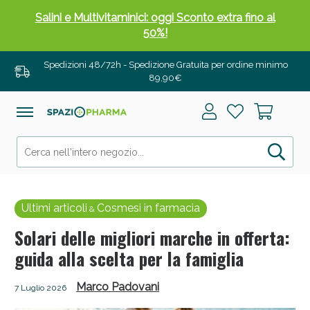
Salini e Multivitaminici: oggi Sconto extra fino al
50%!
Spedizioni 48/72h - Spedizione Gratuita per ordine minimo
89,90€
Ultimi articoli
Cosmesi in farmacia
&
Solari delle migliori marche in offerta:
guida alla scelta per la famiglia
Anticellulite e Fanghi: Sconto fino al 40% valido
oggi!
Marco Padovani
7 Luglio 2026