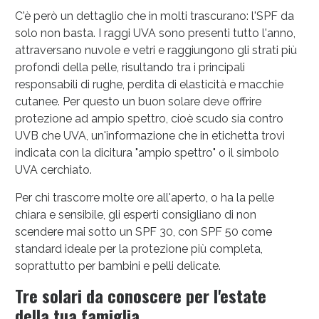
C'è però un dettaglio che in molti trascurano: l'SPF da
solo non basta. I raggi UVA sono presenti tutto l'anno,
attraversano nuvole e vetri e raggiungono gli strati più
profondi della pelle, risultando tra i principali
Vie Urinarie e Prostata: Sconti fino al 45% oggi!
responsabili di rughe, perdita di elasticità e macchie
cutanee. Per questo un buon solare deve offrire
protezione ad ampio spettro, cioè scudo sia contro
UVB che UVA, un'informazione che in etichetta trovi
indicata con la dicitura "ampio spettro" o il simbolo
UVA cerchiato.
Per chi trascorre molte ore all'aperto, o ha la pelle
chiara e sensibile, gli esperti consigliano di non
scendere mai sotto un SPF 30, con SPF 50 come
standard ideale per la protezione più completa,
soprattutto per bambini e pelli delicate.
Tre solari da conoscere per l'estate
della tua famiglia
Benessere Intestinale: Sconto fino al 55% valido