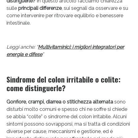
distinguerle?
In questo articolo facciamo chiarezza
sulle
principali differenze
, sui segnali da osservare e su
come intervenire per ritrovare equilibrio e benessere
intestinale.
Leggi anche: “
Multivitaminici: i migliori integratori per
energia e difese
”
Anticellulite e Fanghi: Sconto fino al 40% valido
oggi!
Sindrome del colon irritabile o colite:
come distinguerle?
Gonfiore, crampi, diarrea o stitichezza alternata
sono
disturbi molto comuni e spesso chi ne soffre si chiede
se abbia “colite” o sindrome del colon irritabile. Alcuni
sintomi possono sovrapporsi, ma si tratta di condizioni
diverse per cause, meccanismi e gestione, ed è