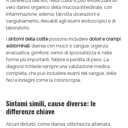
A differenza dell’IBS, nella colite si può evidenziare un
vero danno organico della mucosa intestinale, con
infiammazione, edema, talvolta ulcerazioni e
sanguinamento, rilevabili agli esami endoscopici e di
laboratorio.
I
sintomi della colite
possono includere
dolori e crampi
addominali
, diarrea con muco o sangue, urgenza
evacuativa, gonfiore, senso di spossatezza e, nelle
forme più importanti, febbre e perdita di peso. La
diagnosi richiede sempre una valutazione medica
Scopri le offerte di Oggi
completa, che può includere esami del sangue, delle
feci e indagini come la colonscopia.
Sintomi simili, cause diverse: le
differenze chiave
Alcuni disturbi, come diarrea, stitichezza alternata,