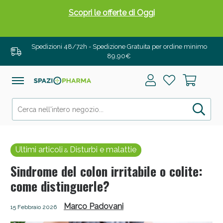
Drenanti e Pancia Piatta: Sconti fino al 55% validi
solo per OGGI!
Spedizioni 48/72h - Spedizione Gratuita per ordine minimo
89,90€
Ultimi articoli
Disturbi e malattie
&
Sindrome del colon irritabile o colite:
come distinguerle?
Salini e Multivitaminici: oggi Sconto extra fino al
50%!
Marco Padovani
15 Febbraio 2026