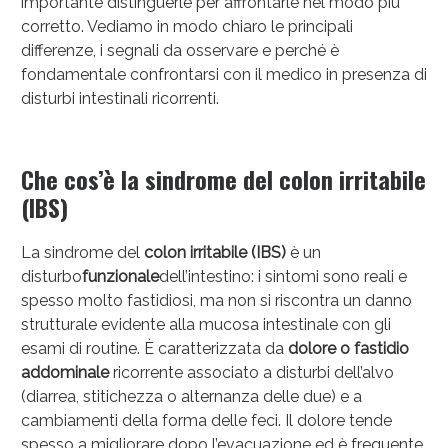
importante distinguerle per affrontarle nel modo più
corretto. Vediamo in modo chiaro le principali
differenze, i segnali da osservare e perché è
fondamentale confrontarsi con il medico in presenza di
disturbi intestinali ricorrenti.
Sconto fino al 55% disponibile oggi!
Che cos’è la sindrome del colon irritabile
(IBS)
La sindrome del
colon irritabile (IBS)
è un
disturbo
funzionale
dell’intestino: i sintomi sono reali e
spesso molto fastidiosi, ma non si riscontra un danno
strutturale evidente alla mucosa intestinale con gli
esami di routine. È caratterizzata da
dolore o fastidio
addominale
ricorrente associato a disturbi dell’alvo
(diarrea, stitichezza o alternanza delle due) e a
cambiamenti della forma delle feci. Il dolore tende
spesso a migliorare dopo l’evacuazione ed è frequente