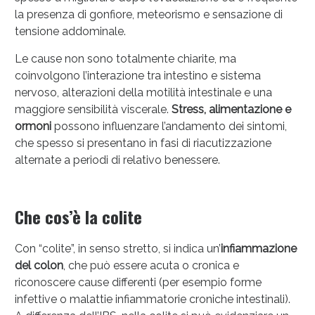
Vie Urinarie e Prostata: Sconti fino al 45% oggi!
la presenza di gonfiore, meteorismo e sensazione di
tensione addominale.
Le cause non sono totalmente chiarite, ma
coinvolgono l’interazione tra intestino e sistema
nervoso, alterazioni della motilità intestinale e una
maggiore sensibilità viscerale.
Stress, alimentazione e
ormoni
possono influenzare l’andamento dei sintomi,
che spesso si presentano in fasi di riacutizzazione
alternate a periodi di relativo benessere.
Che cos’è la colite
Benessere Intestinale: Sconto fino al 55% valido
Con “colite”, in senso stretto, si indica un’
infiammazione
oggi!
del colon
, che può essere acuta o cronica e
riconoscere cause differenti (per esempio forme
infettive o malattie infiammatorie croniche intestinali).