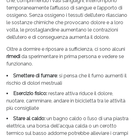
che, comprimendo i vasi sanguigni, interrompono
temporaneamente l’afflusso di sangue e l’apporto di
ossigeno. Senza ossigeno i tessuti dell’utero rilasciano
le sostanze chimiche che provocano dolore e a loro
volta, le prostaglandine aumentano le contrazioni
dell’utero e di conseguenza aumenta il dolore.
Oltre a dormire e riposare a sufficienza, ci sono alcuni
rimedi
da sperimentare in prima persona e vedere se
Anticellulite e Fanghi: Sconto fino al 40% valido
funzionano.
oggi!
Smettere di fumare
: si pensa che il fumo aumenti il
rischio di dolori mestruali
Esercizio fisico:
restare attiva riduce il dolore,
nuotare, camminare, andare in bicicletta tra le attività
più consigliate
Stare al caldo:
un bagno caldo o l’uso di una piastra
elettrica, una borsa dell'acqua calda o un cerotto
termico sul basso addome potrebbe alleviare i crampi