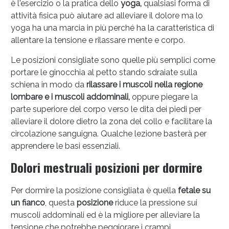
è l'esercizio o la pratica dello
yoga,
qualsiasi forma di
Vie Urinarie e Prostata: Sconti fino al 45% oggi!
attività fisica può aiutare ad alleviare il dolore ma lo
yoga ha una marcia in più perché ha la caratteristica di
allentare la tensione e rilassare mente e corpo.
Le posizioni consigliate sono quelle più semplici come
portare le ginocchia al petto stando sdraiate sulla
schiena in modo da
rilassare i muscoli nella regione
lombare e i muscoli addominali,
oppure piegare la
parte superiore del corpo verso le dita dei piedi per
alleviare il dolore dietro la zona del collo e facilitare la
circolazione sanguigna. Qualche lezione basterà per
apprendere le basi essenziali.
Dolori mestruali posizioni per dormire
Benessere Intestinale: Sconto fino al 55% valido
Per dormire la posizione consigliata è quella
fetale su
oggi!
un fianco
, questa
posizione
riduce la pressione sui
muscoli addominali ed è la migliore per alleviare la
tensione che potrebbe peggiorare i crampi.