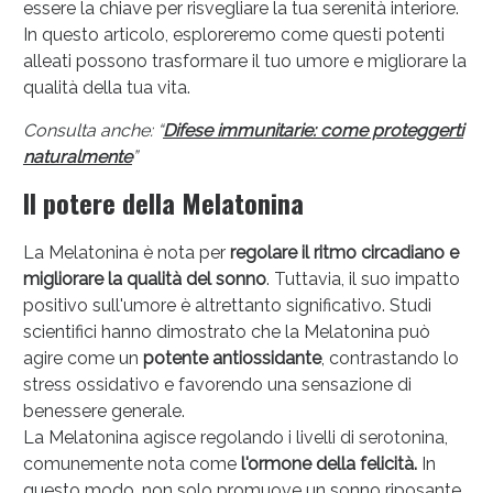
essere la chiave per risvegliare la tua serenità interiore.
In questo articolo, esploreremo come questi potenti
alleati possono trasformare il tuo umore e migliorare la
qualità della tua vita.
Consulta anche: “
Difese immunitarie: come proteggerti
naturalmente
”
Il potere della Melatonina
Sconto fino al 55% disponibile oggi!
La Melatonina è nota per
regolare il ritmo circadiano e
migliorare la qualità del sonno
. Tuttavia, il suo impatto
positivo sull'umore è altrettanto significativo. Studi
scientifici hanno dimostrato che la Melatonina può
agire come un
potente antiossidante
, contrastando lo
stress ossidativo e favorendo una sensazione di
benessere generale.
La Melatonina agisce regolando i livelli di serotonina,
comunemente nota come
l'ormone della felicità.
In
questo modo, non solo promuove un sonno riposante,