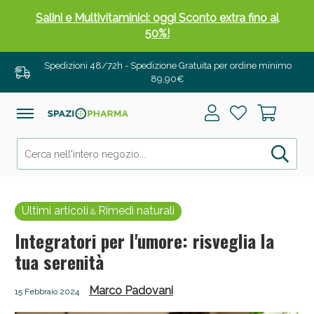
Salini e Multivitaminici: oggi Sconto extra fino al
50%!
Spedizioni 48/72h - Spedizione Gratuita per ordine minimo
89,90€
Ultimi articoli
Rimedi naturali
&
Integratori per l'umore: risveglia la
tua serenità
Anticellulite e Fanghi: Sconto fino al 40% valido
oggi!
Marco Padovani
15 Febbraio 2024