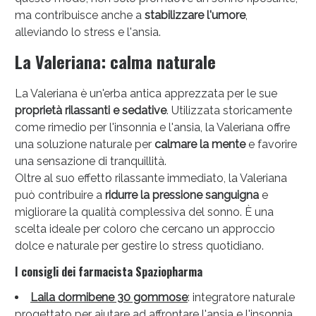
ma contribuisce anche a
stabilizzare l'umore
,
alleviando lo stress e l'ansia.
La Valeriana: calma naturale
Vie Urinarie e Prostata: Sconti fino al 45% oggi!
La Valeriana è un'erba antica apprezzata per le sue
proprietà rilassanti e sedative
. Utilizzata storicamente
come rimedio per l'insonnia e l'ansia, la Valeriana offre
una soluzione naturale per
calmare la mente
e favorire
una sensazione di tranquillità.
Oltre al suo effetto rilassante immediato, la Valeriana
può contribuire a
ridurre la pressione sanguigna
e
migliorare la qualità complessiva del sonno. È una
scelta ideale per coloro che cercano un approccio
dolce e naturale per gestire lo stress quotidiano.
I consigli dei farmacista Spaziopharma
Laila dormibene 30 gommose
: integratore naturale
Benessere Intestinale: Sconto fino al 55% valido
progettato per aiutare ad affrontare l'ansia e l'insonnia