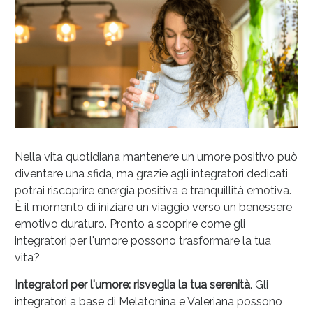
Nella vita quotidiana mantenere un umore positivo può
diventare una sfida, ma grazie agli integratori dedicati
potrai riscoprire energia positiva e tranquillità emotiva.
Anticellulite e Fanghi: Sconto fino al 40% valido
È il momento di iniziare un viaggio verso un benessere
oggi!
emotivo duraturo. Pronto a scoprire come gli
integratori per l'umore possono trasformare la tua
vita?
Integratori per l'umore: risveglia la tua serenità
. Gli
integratori a base di Melatonina e Valeriana possono