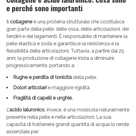
e perché sono importanti
Il
collagene
è una proteina strutturale che costituisce
gran parte della pelle, delle ossa, delle articolazioni, dei
Vie Urinarie e Prostata: Sconti fino al 45% oggi!
tendini e dei legamenti. È responsabile di mantenere la
pelle elastica e soda e garantisce la resistenza e la
flessibilità delle articolazioni. Tuttavia, a partire dai 25
anni, la produzione di collagene inizia a diminuire
progressivamente, portando a:
Rughe e perdita di tonicità
della pelle.
Dolori articolari
e maggiore rigidità.
Fragilità di capelli e unghie.
L’
acido ialuronico
, invece, è una molecola naturalmente
presente nella pelle e nelle articolazioni. La sua
capacità di trattenere grandi quantità di acqua lo rende
essenziale per:
Benessere Intestinale: Sconto fino al 55% valido