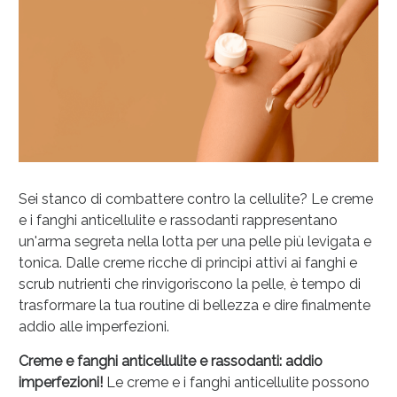
Sei stanco di combattere contro la cellulite? Le creme
e i fanghi anticellulite e rassodanti rappresentano
un'arma segreta nella lotta per una pelle più levigata e
Salini e Multivitaminici: oggi Sconto extra fino al
tonica. Dalle creme ricche di principi attivi ai fanghi e
50%!
scrub nutrienti che rinvigoriscono la pelle, è tempo di
trasformare la tua routine di bellezza e dire finalmente
addio alle imperfezioni.
Creme e fanghi anticellulite e rassodanti: addio
imperfezioni!
Le creme e i fanghi anticellulite possono