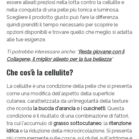
essere alleati preziosi nella lotta contro la cellulite e
nella conquista di una pelle più tonica e luminosa.
Scegliere il prodotto giusto può fare la differenza,
quindi prenditi il tempo necessario per scoprire le
opzioni disponibili e trovare quello che meglio si adatta
alle tue esigenze.
Ti potrebbe interessare anche: “
Resta giovane con il
Anticellulite e Fanghi: Sconto fino al 40% valido
Collagene, il miglior alleato per la tua bellezza
”
oggi!
Che cos'è la cellulite?
La cellulite è una condizione della pelle che si presenta
come una modifica dell'aspetto della superficie
cutanea, caratterizzata da un'irregolarità della texture
che ricorda
la buccia d'arancia o i cuscinetti
. Questa
condizione è il risultato di una combinazione di fattori,
tra cui l'accumulo di
grasso sottocutaneo
, la
ritenzione
idrica
e la riduzione della microcircolazione. Si presenta
più comunemente sulle cosce, sui glutei, sull'addome e