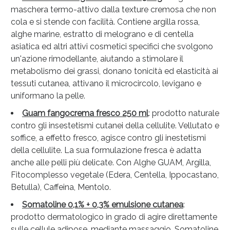
maschera termo-attivo dalla texture cremosa che non
cola e si stende con facilità. Contiene argilla rossa,
alghe marine, estratto di melograno e di centella
asiatica ed altri attivi cosmetici specifici che svolgono
un'azione rimodellante, aiutando a stimolare il
metabolismo dei grassi, donano tonicità ed elasticità ai
tessuti cutanea, attivano il microcircolo, levigano e
uniformano la pelle.
Guam fangocrema fresco 250 ml
: prodotto naturale
contro gli insestetismi cutanei della cellulite. Vellutato e
soffice, a effetto fresco, agisce contro gli inestetismi
della cellulite. La sua formulazione fresca è adatta
anche alle pelli più delicate. Con Alghe GUAM, Argilla,
Fitocomplesso vegetale (Edera, Centella, Ippocastano,
Betulla), Caffeina, Mentolo.
Somatoline 0,1% + 0,3% emulsione cutanea
:
prodotto dermatologico in grado di agire direttamente
sulle cellule adipose, mediante massaggio. Somatoline