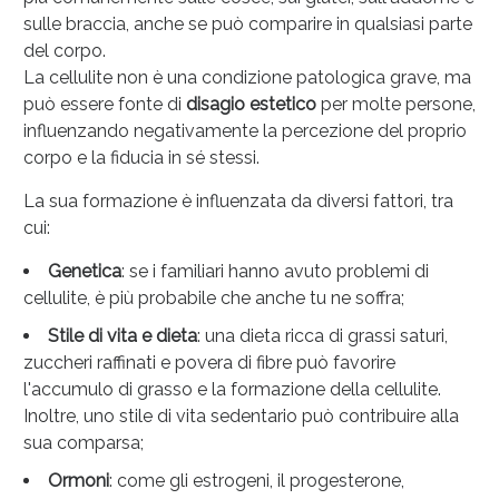
sulle braccia, anche se può comparire in qualsiasi parte
del corpo.
La cellulite non è una condizione patologica grave, ma
Anticellulite e Fanghi: Sconto fino al 40% valido
può essere fonte di
disagio estetico
per molte persone,
oggi!
influenzando negativamente la percezione del proprio
corpo e la fiducia in sé stessi.
La sua formazione è influenzata da diversi fattori, tra
cui:
Genetica
: se i familiari hanno avuto problemi di
cellulite, è più probabile che anche tu ne soffra;
Stile di vita e dieta
: una dieta ricca di grassi saturi,
zuccheri raffinati e povera di fibre può favorire
l'accumulo di grasso e la formazione della cellulite.
Inoltre, uno stile di vita sedentario può contribuire alla
sua comparsa;
Ormoni
: come gli estrogeni, il progesterone,