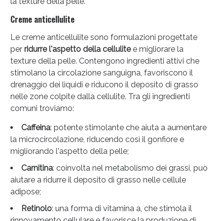
la texture della pelle.
Creme anticellulite
Le creme anticellulite sono formulazioni progettate
per
ridurre l'aspetto della cellulite
e migliorare la
texture della pelle. Contengono ingredienti attivi che
stimolano la circolazione sanguigna, favoriscono il
drenaggio dei liquidi e riducono il deposito di grasso
nelle zone colpite dalla cellulite. Tra gli ingredienti
comuni troviamo:
Benessere Intestinale: Sconto fino al 55% valido
Caffeina
: potente stimolante che aiuta a aumentare
oggi!
la microcircolazione, riducendo così il gonfiore e
migliorando l'aspetto della pelle;
Carnitina
: coinvolta nel metabolismo dei grassi, può
aiutare a ridurre il deposito di grasso nelle cellule
adipose;
Retinolo
: una forma di vitamina a, che stimola il
rinnovamento cellulare e favorisce la produzione di