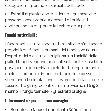
collagene, migliorando l'elasticità della pelle;
Estratti di piante
: come l'edera e il guaranà, che
possono avere proprietà drenanti e tonificanti,
contribuendo a migliorare la texture della pelle.
Fanghi anticellulite
Scopri le offerte di Oggi
I fanghi anticellulite sono trattamenti che sfruttano le
proprietà purificanti e drenanti dei fanghi per ridurre
l'aspetto della cellulite e
migliorare la tonicità della
pelle
. I fanghi vengono applicati sulla pelle e lasciati in
posa per un determinato periodo di tempo, durante il
quale assorbono le impurità e i liquidi in eccesso,
stimolando la circolazione e favorendo il rilascio delle
tossine. Tra gli ingredienti comuni troviamo il
fango
marino
, il
fango termale
e gli
estratti di alghe
.
Il farmacista Spaziopharma consiglia
Somatoline fango rimodellante 500g
: fango