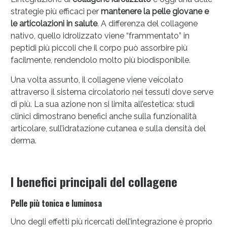
strategie più efficaci per
mantenere la pelle giovane e
le articolazioni in salute
. A differenza del collagene
nativo, quello idrolizzato viene “frammentato” in
peptidi più piccoli che il corpo può assorbire più
Vie Urinarie e Prostata: Sconti fino al 45% oggi!
facilmente, rendendolo molto più biodisponibile.
Una volta assunto, il collagene viene veicolato
attraverso il sistema circolatorio nei tessuti dove serve
di più. La sua azione non si limita all’estetica: studi
clinici dimostrano benefici anche sulla funzionalità
articolare, sull’idratazione cutanea e sulla densità del
derma.
I benefici principali del collagene
Pelle più tonica e luminosa
Uno degli effetti più ricercati dell’integrazione è proprio
Benessere Intestinale: Sconto fino al 55% valido