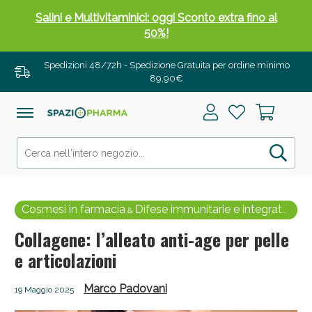
Salini e Multivitaminici: oggi Sconto extra fino al
50%!
Spedizioni 48/72h - Spedizione Gratuita per ordine minimo
89,90€
Cosmesi in farmacia
Difese immunitarie e integratori
&
Collagene: l’alleato anti-age per pelle
e articolazioni
Anticellulite e Fanghi: Sconto fino al 40% valido
oggi!
Marco Padovani
19 Maggio 2025