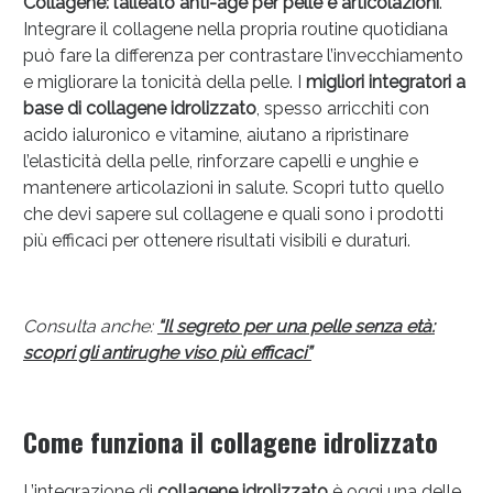
Collagene: l’alleato anti-age per pelle e articolazioni
.
Integrare il collagene nella propria routine quotidiana
può fare la differenza per contrastare l’invecchiamento
e migliorare la tonicità della pelle. I
migliori integratori a
base di collagene idrolizzato
, spesso arricchiti con
acido ialuronico e vitamine, aiutano a ripristinare
l’elasticità della pelle, rinforzare capelli e unghie e
mantenere articolazioni in salute. Scopri tutto quello
che devi sapere sul collagene e quali sono i prodotti
Sconto fino al 55% disponibile oggi!
più efficaci per ottenere risultati visibili e duraturi.
Consulta anche:
“Il segreto per una pelle senza età:
scopri gli antirughe viso più efficaci”
Come funziona il collagene idrolizzato
L’integrazione di
collagene idrolizzato
è oggi una delle