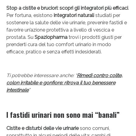
Stop a cistite e bruciori: scopri gli integratori più efficaci
.
Per fortuna, esistono
integratori naturali
studiati per
sostenere la salute delle vie urinarie, prevenire fastidi e
favorire un’azione protettiva a livello di vescica e
prostata. Su
Spaziopharma
trovi i prodotti giusti per
prenderti cura del tuo comfort urinario in modo
efficace, pratico e senza effetti indesiderati.
Anticellulite e Fanghi: Sconto fino al 40% valido
oggi!
Ti potrebbe interessare anche: “
Rimedi contro colite,
colon irritabile e gonfiore: ritrova il tuo benessere
intestinale
”
I fastidi urinari non sono mai “banali”
Cistite e disturbi delle vie urinarie
sono comuni,
soprattutto in alcuni periodi delle vita: cambi di