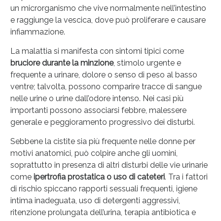
Sconto fino al 55% disponibile oggi!
un microrganismo che vive normalmente nell’intestino
e raggiunge la vescica, dove può proliferare e causare
infiammazione.
La malattia si manifesta con sintomi tipici come
bruciore durante la minzione
, stimolo urgente e
frequente a urinare, dolore o senso di peso al basso
ventre; talvolta, possono comparire tracce di sangue
nelle urine o urine dall’odore intenso. Nei casi più
importanti possono associarsi febbre, malessere
generale e peggioramento progressivo dei disturbi.
Sebbene la cistite sia più frequente nelle donne per
motivi anatomici, può colpire anche gli uomini,
soprattutto in presenza di altri disturbi delle vie urinarie
Vie Urinarie e Prostata: Sconti fino al 45% oggi!
come
ipertrofia prostatica o uso di cateteri
. Tra i fattori
di rischio spiccano rapporti sessuali frequenti, igiene
intima inadeguata, uso di detergenti aggressivi,
ritenzione prolungata dell’urina, terapia antibiotica e