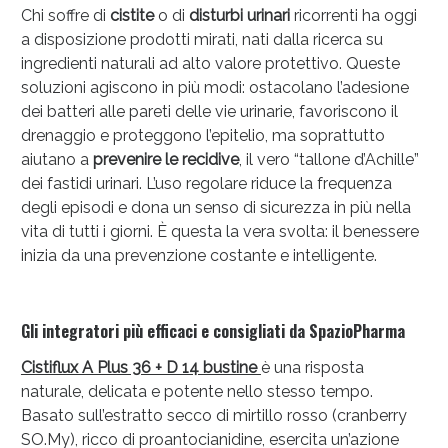
Chi soffre di
cistite
o di
disturbi urinari
ricorrenti ha oggi
a disposizione prodotti mirati, nati dalla ricerca su
ingredienti naturali ad alto valore protettivo. Queste
soluzioni agiscono in più modi: ostacolano l’adesione
dei batteri alle pareti delle vie urinarie, favoriscono il
drenaggio e proteggono l’epitelio, ma soprattutto
Scopri le offerte di Oggi
aiutano a
prevenire le recidive
, il vero “tallone d’Achille”
dei fastidi urinari. L’uso regolare riduce la frequenza
degli episodi e dona un senso di sicurezza in più nella
vita di tutti i giorni. È questa la vera svolta: il benessere
inizia da una prevenzione costante e intelligente.
Gli integratori più efficaci e consigliati da SpazioPharma
Cistiflux A Plus 36 + D 14 bustine
è una risposta
naturale, delicata e potente nello stesso tempo.
Basato sull’estratto secco di mirtillo rosso (cranberry
SO.My), ricco di proantocianidine, esercita un’azione