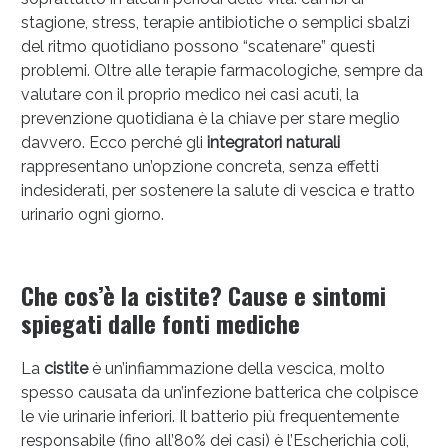
stagione, stress, terapie antibiotiche o semplici sbalzi
del ritmo quotidiano possono “scatenare” questi
problemi. Oltre alle terapie farmacologiche, sempre da
Anticellulite e Fanghi: Sconto fino al 40% valido
valutare con il proprio medico nei casi acuti, la
oggi!
prevenzione quotidiana è la chiave per stare meglio
davvero. Ecco perché gli
integratori naturali
rappresentano un’opzione concreta, senza effetti
indesiderati, per sostenere la salute di vescica e tratto
urinario ogni giorno.
Che cos’è la cistite? Cause e sintomi
spiegati dalle fonti mediche
La
cistite
è un’infiammazione della vescica, molto
spesso causata da un’infezione batterica che colpisce
le vie urinarie inferiori. Il batterio più frequentemente
responsabile (fino all’80% dei casi) è l’Escherichia coli,