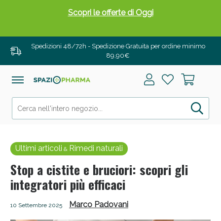
Scopri le offerte di Oggi
Spedizioni 48/72h - Spedizione Gratuita per ordine minimo
89,90€
Ultimi articoli
Rimedi naturali
&
Stop a cistite e bruciori: scopri gli
integratori più efficaci
Drenanti e Pancia Piatta: Sconti fino al 55% validi
solo per OGGI!
Marco Padovani
10 Settembre 2025