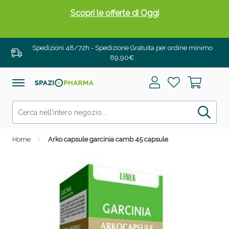
Scopri le offerte di Oggi
Spedizioni 48/72h - Spedizione Gratuita per ordine minimo
89,90€
Home
Arko capsule garcinia camb 45 capsule
Drenanti e Pancia Piatta: Sconti fino al 55% validi
solo per OGGI!