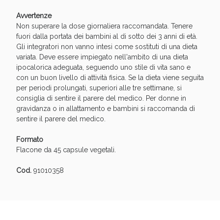
Sconto fino al 55% disponibile oggi!
Avvertenze
Non superare la dose giornaliera raccomandata. Tenere
fuori dalla portata dei bambini al di sotto dei 3 anni di età.
Gli integratori non vanno intesi come sostituti di una dieta
variata. Deve essere impiegato nell'ambito di una dieta
ipocalorica adeguata, seguendo uno stile di vita sano e
con un buon livello di attività fisica. Se la dieta viene seguita
per periodi prolungati, superiori alle tre settimane, si
consiglia di sentire il parere del medico. Per donne in
gravidanza o in allattamento e bambini si raccomanda di
sentire il parere del medico.
Formato
Flacone da 45 capsule vegetali.
Cod.
91010358
Vie Urinarie e Prostata: Sconti fino al 45% oggi!