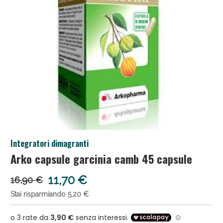
Salini e Multivitaminici: oggi Sconto extra fino al
Integratori dimagranti
50%!
Arko capsule garcinia camb 45 capsule
11,70 €
16,90 €
Stai risparmiando 5,20 €