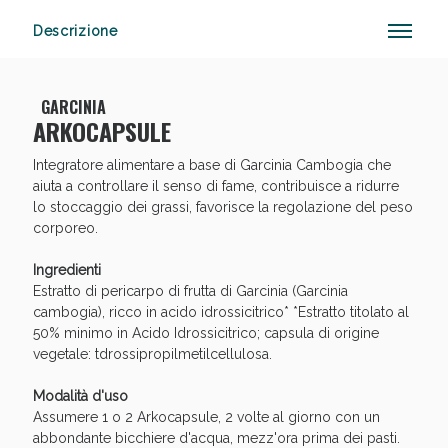
Descrizione
Anticellulite e Fanghi: Sconto fino al 40% valido
GARCINIA
oggi!
ARKOCAPSULE
Integratore alimentare a base di Garcinia Cambogia che
aiuta a controllare il senso di fame, contribuisce a ridurre
lo stoccaggio dei grassi, favorisce la regolazione del peso
corporeo.
Ingredienti
Estratto di pericarpo di frutta di Garcinia (Garcinia
cambogia), ricco in acido idrossicitrico* *Estratto titolato al
50% minimo in Acido Idrossicitrico; capsula di origine
vegetale: tdrossipropilmetilcellulosa.
Modalità d'uso
Assumere 1 o 2 Arkocapsule, 2 volte al giorno con un
abbondante bicchiere d'acqua, mezz'ora prima dei pasti.