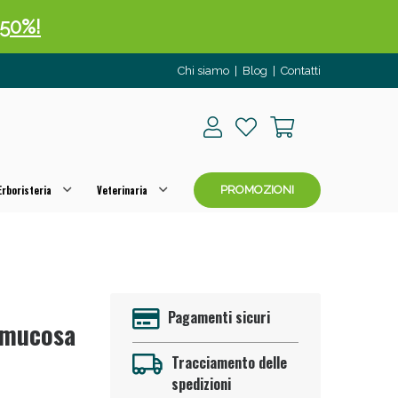
 50%!
Chi siamo
|
Blog
|
Contatti
rboristeria
Veterinaria
PROMOZIONI
oggi!
Pagamenti sicuri
 mucosa
Tracciamento delle
spedizioni