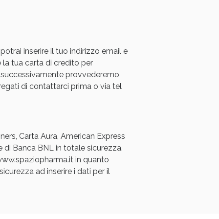
rai inserire il tuo indirizzo email e
 la tua carta di credito per
a e successivamente provvederemo
regati di contattarci prima o via tel
oggi!
Diners, Carta Aura, American Express
e di Banca BNL in totale sicurezza.
a www.spaziopharma.it in quanto
icurezza ad inserire i dati per il