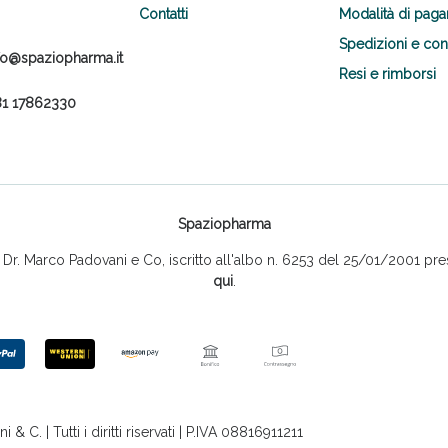
Contatti
Modalità di pag
Spedizioni e co
fo@spaziopharma.it
Resi e rimborsi
1 17862330
Spaziopharma
r. Marco Padovani e Co, iscritto all'albo n. 6253 del 25/01/2001 pres
qui
.
 C. | Tutti i diritti riservati | P.IVA 08816911211