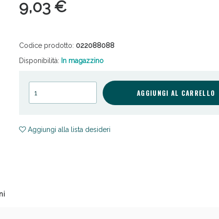
9,03 €
Codice prodotto:
022088088
Disponibilità:
In magazzino
cellulite e Fanghi: Sconto fino al 40% valido 
AGGIUNGI AL CARRELLO
Aggiungi alla lista desideri
ni