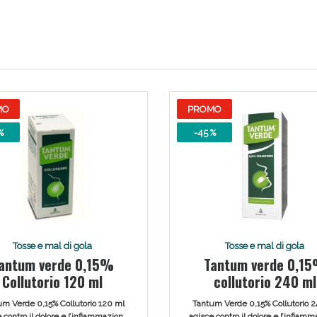
Scopri le offerte di Oggi
MO
PROMO
%
-45 %
Tosse e mal di gola
Tosse e mal di gola
antum verde 0,15%
Tantum verde 0,1
Collutorio 120 ml
collutorio 240 ml
um Verde 0,15% Collutorio 120 ml
Tantum Verde 0,15% Collutorio 
 contro il dolore e l’infiammazione
agisce contro il dolore e l’infiam