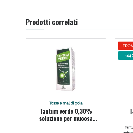
Prodotti correlati
PRO
-44 
Tosse e mal di gola
Tantum verde 0,30%
T
soluzione per mucosa
orale
Tant
agisce