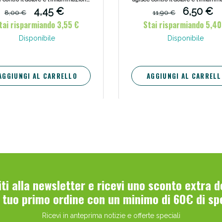
gola, della bocca e delle gengive e
della gola, della bocca e delle ge
4,45 €
6,50 €
8,00 €
11,90 €
esta anche proprietà disinfettanti
manifesta anche proprietà disinfe
tai risparmiando 3,55 €
Stai risparmiando 5,40
a moderata azione anestetica di
e una moderata azione anesteti
ficie. Contiene un aroma di menta
superficie. Contiene un aroma di
Disponibile
Disponibile
e può dare una sensazione di
che può dare una sensazione
freschezza.
freschezza.
AGGIUNGI AL CARRELLO
AGGIUNGI AL CARRELL
viti alla newsletter e ricevi uno sconto extra 
l tuo primo ordine con un minimo di 60€ di sp
Ricevi in anteprima notizie e offerte speciali