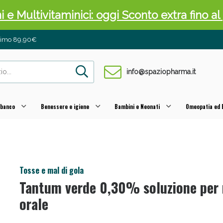
ni e Multivitaminici: oggi Sconto extra fino al
inimo 89,90€
info@spaziopharma.it
 banco
Benessere e igiene
Bambini e Neonati
Omeopatia ed E
cellulite e Fanghi: Sconto fino al 40% valido 
Tosse e mal di gola
Tantum verde 0,30% soluzione per
orale