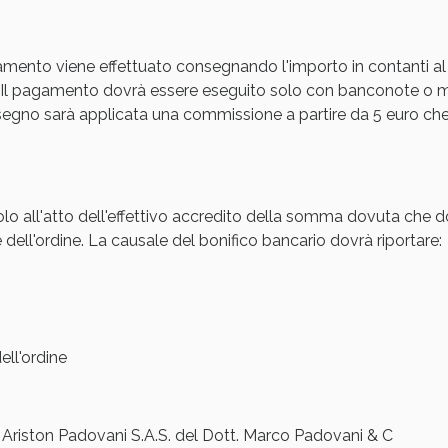
Sconto fino al 55% disponibile oggi!
amento viene effettuato consegnando l'importo in contanti al
Il pagamento dovrà essere eseguito solo con banconote o mon
gno sarà applicata una commissione a partire da 5 euro che s
olo all'atto dell'effettivo accredito della somma dovuta che d
 dell'ordine. La causale del bonifico bancario dovrà riportare:
ie Urinarie e Prostata: Sconti fino al 45% ogg
ll'ordine
iston Padovani S.A.S. del Dott. Marco Padovani & C