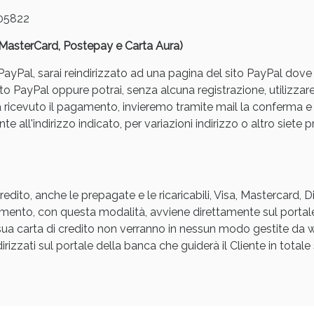
05822
, MasterCard, Postepay e Carta Aura)
yPal, sarai reindirizzato ad una pagina del sito PayPal dove pot
to PayPal oppure potrai, senza alcuna registrazione, utilizzare
a ricevuto il pagamento, invieremo tramite mail la conferm
e all'indirizzo indicato, per variazioni indirizzo o altro siete p
ssere Intestinale: Sconto fino al 55% valido 
edito, anche le prepagate e le ricaricabili, Visa, Mastercard, 
agamento, con questa modalità, avviene direttamente sul portal
a sua carta di credito non verranno in nessun modo gestite d
rizzati sul portale della banca che guiderà il Cliente in totale s