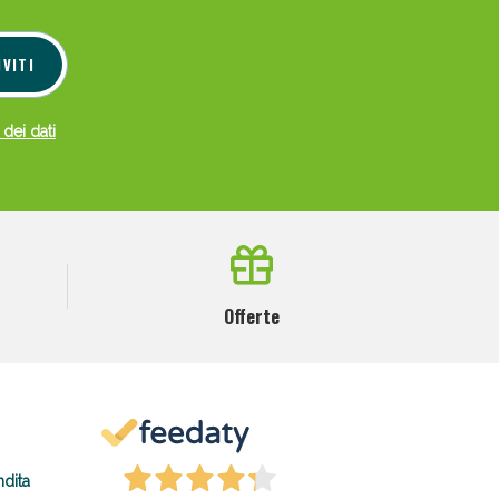
IVITI
 dei dati
Offerte
ndita