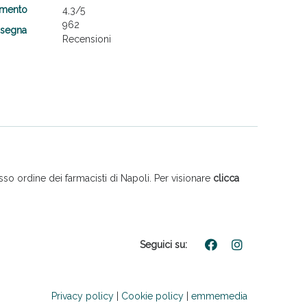
amento
4,3
/5
962
nsegna
Recensioni
so ordine dei farmacisti di Napoli. Per visionare
clicca
Seguici su:
Privacy policy
|
Cookie policy
|
emmemedia