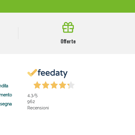
Offerte
ndita
amento
4,3
/5
962
nsegna
Recensioni