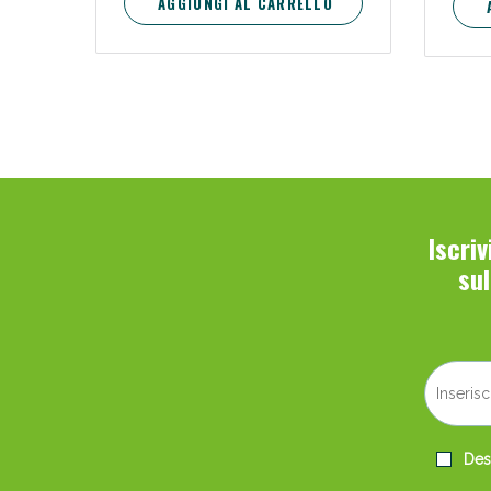
AGGIUNGI AL CARRELLO
Iscri
su
Desi