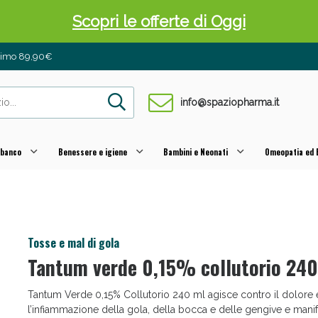
Scopri le offerte di Oggi
inimo 89,90€
info@spaziopharma.it
 banco
Benessere e igiene
Bambini e Neonati
Omeopatia ed E
 Pancia Piatta: Sconti fino al 55% validi sol
Tosse e mal di gola
Tantum verde 0,15% collutorio 240
Tantum Verde 0,15% Collutorio 240 ml agisce contro il dolore 
l’infiammazione della gola, della bocca e delle gengive e mani