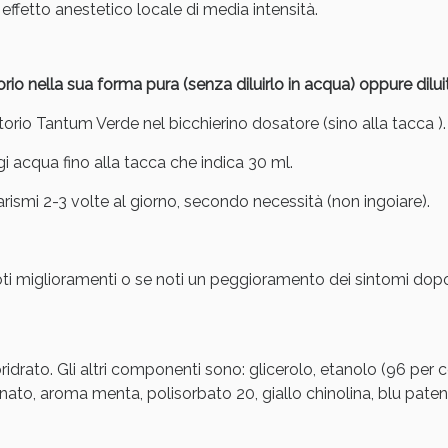
effetto anestetico locale di media intensità.
o nella sua forma pura (senza diluirlo in acqua) oppure dilui
utorio Tantum Verde nel bicchierino dosatore (sino alla tacca ).
gi acqua fino alla tacca che indica 30 ml.
Sconto fino al 55% disponibile oggi!
rismi 2-3 volte al giorno, secondo necessità (non ingoiare).
ti miglioramenti o se noti un peggioramento dei sintomi dopo 
oridrato. Gli altri componenti sono: glicerolo, etanolo (96 per 
ato, aroma menta, polisorbato 20, giallo chinolina, blu patent