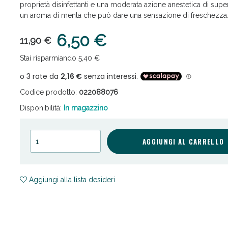
proprietà disinfettanti e una moderata azione anestetica di super
un aroma di menta che può dare una sensazione di freschezza
6,50 €
11,90 €
Stai risparmiando 5,40 €
ni e Multivitaminici: oggi Sconto extra fino al
Codice prodotto:
022088076
Disponibilità:
In magazzino
AGGIUNGI AL CARRELLO
Aggiungi alla lista desideri