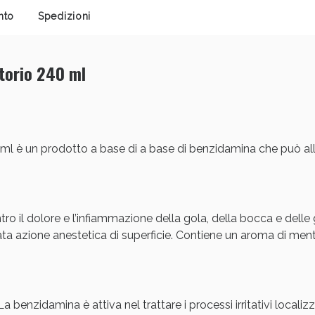
nto
Spedizioni
cellulite e Fanghi: Sconto fino al 40% valido 
torio 240 ml
ml è un prodotto a base di a base di benzidamina che può alle
ro il dolore e l’infiammazione della gola, della bocca e dell
cellulite e Fanghi: Sconto fino al 40% valido 
ata azione anestetica di superficie. Contiene un aroma di me
La benzidamina è attiva nel trattare i processi irritativi localiz