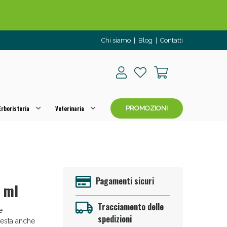
Chi siamo
|
Blog
|
Contatti
rboristeria
Veterinaria
PROMOZIONI
o per OGGI!
Pagamenti sicuri
 ml
Tracciamento delle
e
spedizioni
festa anche