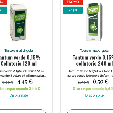
MO
PROMO
%
-45 %
Scopri le offerte di Oggi
Tosse e mal di gola
Tosse e mal di gola
antum verde 0,15%
Tantum verde 0,1
Collutorio 120 ml
collutorio 240 ml
um Verde 0,15% Collutorio 120 ml
Tantum Verde 0,15% Collutorio 
 contro il dolore e l’infiammazione
agisce contro il dolore e l’infiam
gola, della bocca e delle gengive e
della gola, della bocca e delle ge
4,45 €
6,50 €
8,00 €
11,90 €
esta anche proprietà disinfettanti
manifesta anche proprietà disinfe
tai risparmiando 3,55 €
Stai risparmiando 5,40
a moderata azione anestetica di
e una moderata azione anesteti
ficie. Contiene un aroma di menta
superficie. Contiene un aroma di
Disponibile
Disponibile
e può dare una sensazione di
che può dare una sensazione
freschezza.
freschezza.