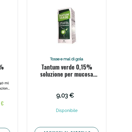
Tosse e mal di gola
5%
Tantum verde 0,15%
soluzione per mucosa
orale
240 ml
mazione
ngive e
9,03 €
ttanti
 €
ca di
 menta
Disponibile
 di