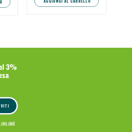
AGGIUNGI AL CARRELLO
O
del 3%
esa
IVITI
 dei dati