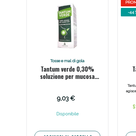
PRO
-44 
Tosse e mal di gola
Tantum verde 0,30%
T
soluzione per mucosa
orale
Tant
agisce
della 
9,03 €
manif
S
e un
super
Disponibile
ch