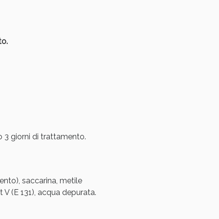
to.
3 giorni di trattamento.
cento), saccarina, metile
 V (E 131), acqua depurata.