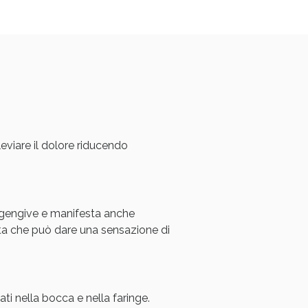
oggi!
viare il dolore riducendo
e gengive e manifesta anche
oggi!
nta che può dare una sensazione di
zati nella bocca e nella faringe.