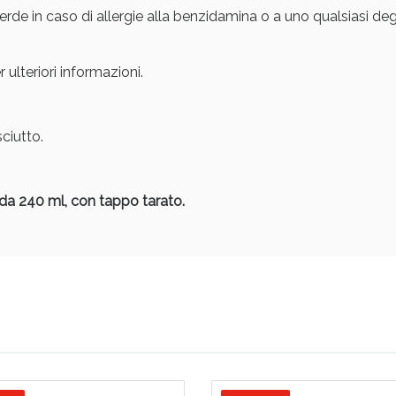
rde in caso di allergie alla benzidamina o a uno qualsiasi deg
ie Urinarie e Prostata: Sconti fino al 45% ogg
r ulteriori informazioni.
ciutto.
da 240 ml, con tappo tarato.
ssere Intestinale: Sconto fino al 55% valido 