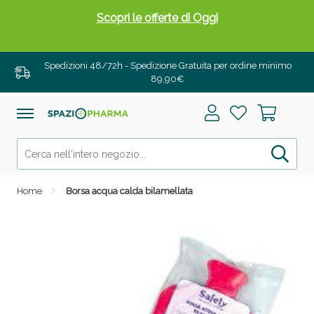
Scopri le offerte di Oggi
Spedizioni 48/72h - Spedizione Gratuita per ordine minimo
89,90€
Home
Borsa acqua calda bilamellata
Drenanti e Pancia Piatta: Sconti fino al 55% validi
solo per OGGI!