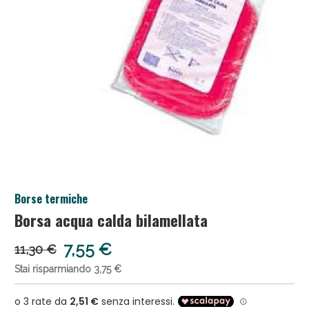
Salini e Multivitaminici: oggi Sconto extra fino al
Borse termiche
50%!
Borsa acqua calda bilamellata
7,55 €
11,30 €
Stai risparmiando 3,75 €