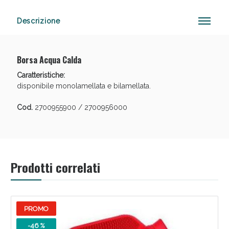
Descrizione
Anticellulite e Fanghi: Sconto fino al 40% valido
oggi!
Borsa Acqua Calda
Caratteristiche:
disponibile monolamellata e bilamellata.
Cod.
2700955900 / 2700956000
Prodotti correlati
PROMO
-46 %