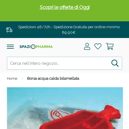
Scopri le offerte di Oggi
Spedizioni 48/72h - Spedizione Gratuita per ordine minimo
89,90€
Home
Borsa acqua calda bilamellata
Drenanti e Pancia Piatta: Sconti fino al 55% validi
solo per OGGI!