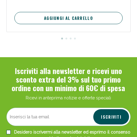
AGGIUNGI AL CARRELLO
Iscriviti alla newsletter e ricevi uno
Benessere Intestinale: Sconto fino al 55% valido
sconto extra del 3% sul tuo primo
oggi!
ordine con un minimo di 60€ di spesa
Ricevi in anteprima notizie e offerte speciali
ISCRIVITI
Desidero iscrivermi alla newsletter ed esprimo il consenso