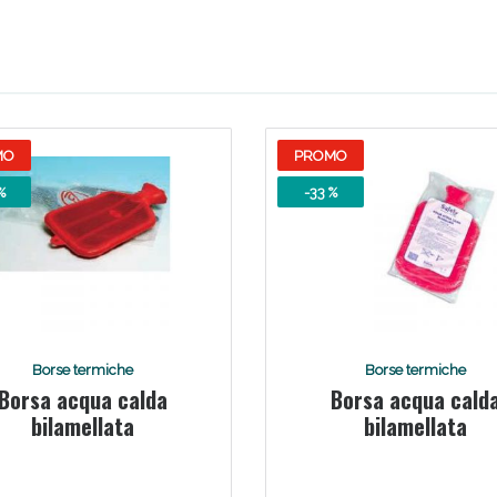
Scopri le offerte di Oggi
MO
PROMO
%
-33 %
Borse termiche
Borse termiche
Borsa acqua calda
Borsa acqua cald
bilamellata
bilamellata