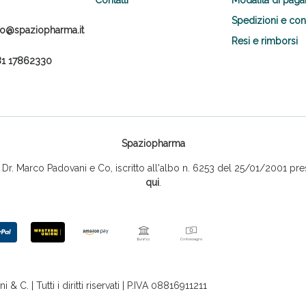
Spedizioni e co
fo@spaziopharma.it
Resi e rimborsi
1 17862330
Spaziopharma
r. Marco Padovani e Co, iscritto all'albo n. 6253 del 25/01/2001 pres
qui
.
 C. | Tutti i diritti riservati | P.IVA 08816911211