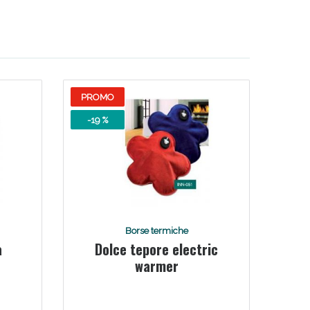
PROMO
-19 %
Borse termiche
a
Dolce tepore electric
warmer