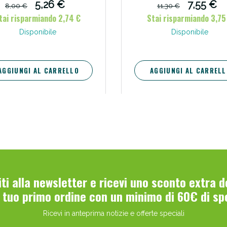
5,26 €
7,55 €
8,00 €
11,30 €
tai risparmiando 2,74 €
Stai risparmiando 3,75
Disponibile
Disponibile
AGGIUNGI AL CARRELLO
AGGIUNGI AL CARRELL
viti alla newsletter e ricevi uno sconto extra 
l tuo primo ordine con un minimo di 60€ di sp
Ricevi in anteprima notizie e offerte speciali