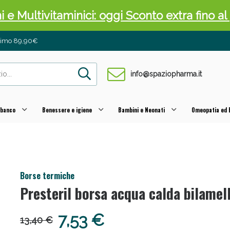
ni e Multivitaminici: oggi Sconto extra fino al
inimo 89,90€
info@spaziopharma.it
 banco
Benessere e igiene
Bambini e Neonati
Omeopatia ed E
cellulite e Fanghi: Sconto fino al 40% valido 
Borse termiche
Presteril borsa acqua calda bilamel
7,53 €
13,40 €