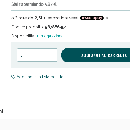
Stai risparmiando 5,87 €
Codice prodotto:
987866454
Disponibilità:
In magazzino
cellulite e Fanghi: Sconto fino al 40% valido 
AGGIUNGI AL CARRELLO
Aggiungi alla lista desideri
ni