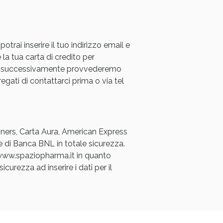
rai inserire il tuo indirizzo email e
 la tua carta di credito per
a e successivamente provvederemo
regati di contattarci prima o via tel
oggi!
Diners, Carta Aura, American Express
e di Banca BNL in totale sicurezza.
a www.spaziopharma.it in quanto
icurezza ad inserire i dati per il