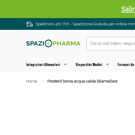
Sali
Spedizioni 48/72h - Spedizione Gratuita per ordine m
Integratori Alimentari
Dispositivi Medici
Farmaci da
Home
Presteril borsa acqua calda bilamellare
Anti