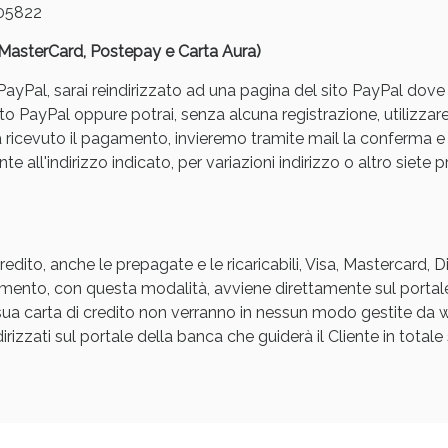
05822
, MasterCard, Postepay e Carta Aura)
yPal, sarai reindirizzato ad una pagina del sito PayPal dove pot
to PayPal oppure potrai, senza alcuna registrazione, utilizzare
a ricevuto il pagamento, invieremo tramite mail la conferm
e all'indirizzo indicato, per variazioni indirizzo o altro siete p
ssere Intestinale: Sconto fino al 55% valido 
edito, anche le prepagate e le ricaricabili, Visa, Mastercard, 
agamento, con questa modalità, avviene direttamente sul portal
a sua carta di credito non verranno in nessun modo gestite d
rizzati sul portale della banca che guiderà il Cliente in totale s