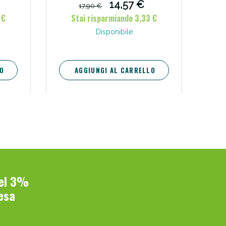
14,57 €
17,90 €
 €
Stai risparmiando 3,33 €
Disponibile
O
AGGIUNGI AL CARRELLO
del 3%
esa