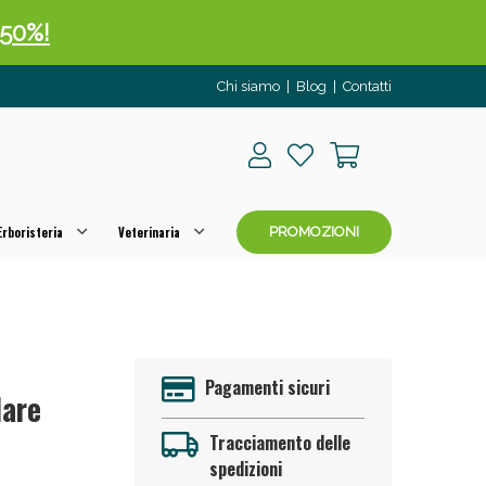
 50%!
Chi siamo
|
Blog
|
Contatti
rboristeria
Veterinaria
PROMOZIONI
oggi!
Pagamenti sicuri
lare
Tracciamento delle
spedizioni