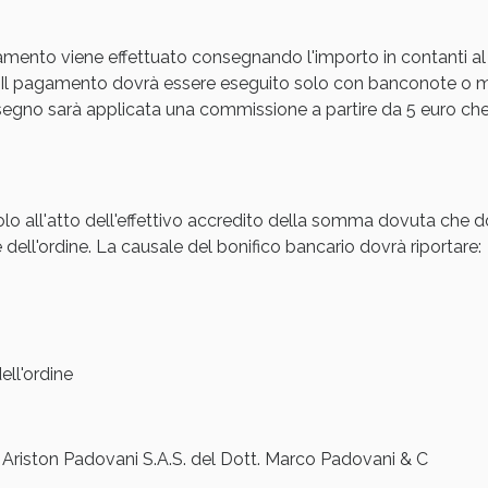
Sconto fino al 55% disponibile oggi!
amento viene effettuato consegnando l'importo in contanti al
Il pagamento dovrà essere eseguito solo con banconote o mon
gno sarà applicata una commissione a partire da 5 euro che s
olo all'atto dell'effettivo accredito della somma dovuta che d
 dell'ordine. La causale del bonifico bancario dovrà riportare:
ie Urinarie e Prostata: Sconti fino al 45% ogg
ll'ordine
iston Padovani S.A.S. del Dott. Marco Padovani & C