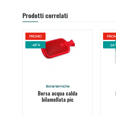
Prodotti correlati
PROMO
PRO
-46 %
-34 
Borse termiche
Borsa acqua calda
bilamellata pic