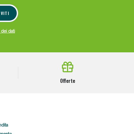
IVITI
 dei dati
Offerte
ndita
amento