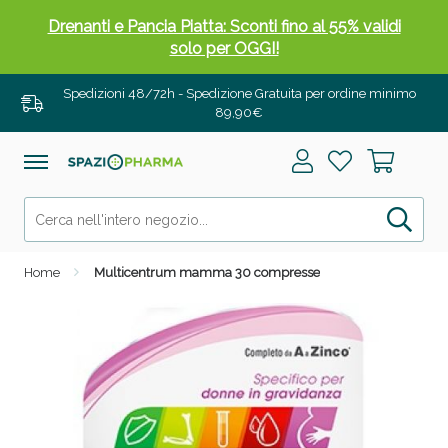
Drenanti e Pancia Piatta: Sconti fino al 55% validi
solo per OGGI!
Spedizioni 48/72h - Spedizione Gratuita per ordine minimo
89,90€
Home
Multicentrum mamma 30 compresse
Salini e Multivitaminici: oggi Sconto extra fino al
50%!