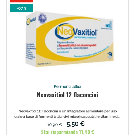
-67 %
Fermenti lattici
Neovaxitiol 12 flaconcini
NeoVaxitiol 12 Flaconcini è un Integratore alimentare per uso
orale a base di fermenti lattici vivi microincapsulati e vitamine del
gruppo B. Favorisce l'equilibrio della flora intestinale.
5,50 €
16,90 €
Stai risparmiando 11,40 €