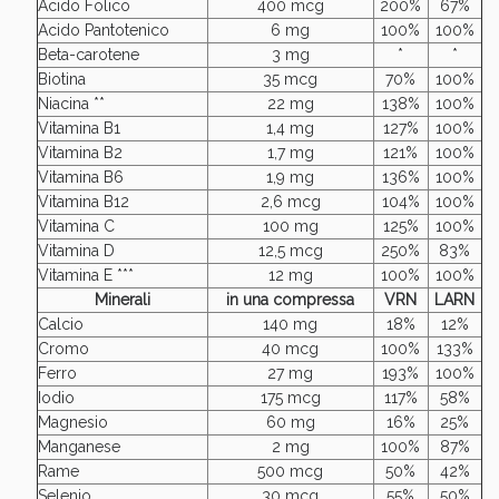
Vie Urinarie e Prostata: Sconti fino al 45% oggi!
Acido Folico
400 mcg
200%
67%
Acido Pantotenico
6 mg
100%
100%
Beta-carotene
3 mg
*
*
Biotina
35 mcg
70%
100%
Niacina **
22 mg
138%
100%
Vitamina B1
1,4 mg
127%
100%
Vitamina B2
1,7 mg
121%
100%
Vitamina B6
1,9 mg
136%
100%
Vitamina B12
2,6 mcg
104%
100%
Vitamina C
100 mg
125%
100%
Vitamina D
12,5 mcg
250%
83%
Vitamina E ***
12 mg
100%
100%
Minerali
in una compressa
VRN
LARN
Calcio
140 mg
18%
12%
Cromo
40 mcg
100%
133%
Ferro
27 mg
193%
100%
Benessere Intestinale: Sconto fino al 55% valido
Iodio
175 mcg
117%
58%
oggi!
Magnesio
60 mg
16%
25%
Manganese
2 mg
100%
87%
Rame
500 mcg
50%
42%
Selenio
30 mcg
55%
50%