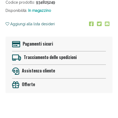
Codice prodotto:
934825249
Disponibilità:
In magazzino
Aggiungi alla lista desideri
Pagamenti sicuri
Anticellulite e Fanghi: Sconto fino al 40% valido
oggi!
Tracciamento delle spedizioni
Assistenza cliente
Offerte