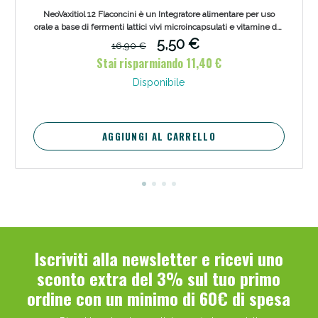
NeoVaxitiol 12 Flaconcini è un Integratore alimentare per uso
orale a base di fermenti lattici vivi microincapsulati e vitamine del
gruppo B. Favorisce l'equilibrio della flora intestinale.
5,50 €
16,90 €
Stai risparmiando 11,40 €
Disponibile
AGGIUNGI AL CARRELLO
Benessere Intestinale: Sconto fino al 55% valido
oggi!
Iscriviti alla newsletter e ricevi uno
sconto extra del 3% sul tuo primo
ordine con un minimo di 60€ di spesa