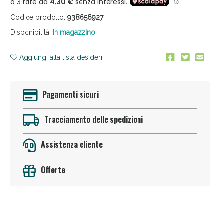
Codice prodotto:
938656927
Disponibilità:
In magazzino
Aggiungi alla lista desideri
Anticellulite e Fanghi: Sconto fino al 40% valido
Pagamenti sicuri
oggi!
Tracciamento delle spedizioni
Assistenza cliente
Offerte