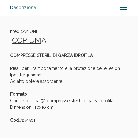
Descrizione
Anticellulite e Fanghi: Sconto fino al 40% valido
medicAZIONE
oggi!
I
COPIUM
A
COMPRESSE STERILI DI GARZA IDROFILA
Ideali per il tamponamento e la protezione delle lesioni.
Ipoallergeniche.
Ad alto potere assorbente.
Formato
Confezione da 50 compresse sterili di garza idrofila.
Dimensioni: 10x10 cm
Cod.
7274501