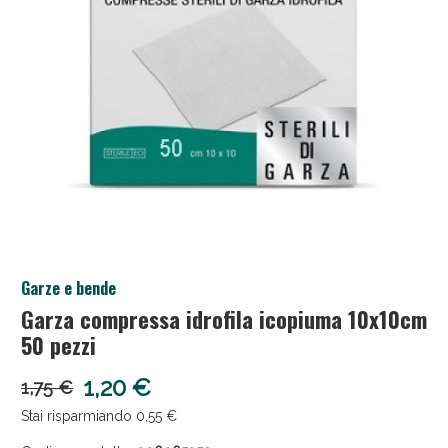
Salini e Multivitaminici: oggi Sconto extra fino al
Garze e bende
50%!
Garza compressa idrofila icopiuma 10x10cm
50 pezzi
1,20 €
1,75 €
Stai risparmiando 0,55 €