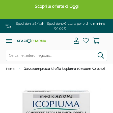
Scopri le offerte di Oggi
Spedizioni 48/72h - Spedizione Gratuita per ordine minimo
89,90€
Home
Garza compressa idrofila icopiuma 10x10cm 50 pezzi
Drenanti e Pancia Piatta: Sconti fino al 55% validi
solo per OGGI!