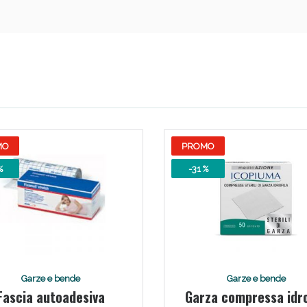
ssere Intestinale: Sconto fino al 55% valido 
MO
PROMO
%
-31 %
Garze e bende
Garze e bende
Fascia autoadesiva
Garza compressa idro