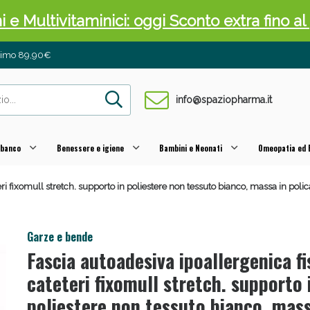
ni e Multivitaminici: oggi Sconto extra fino al
inimo 89,90€
info@spaziopharma.it
 banco
Benessere e igiene
Bambini e Neonati
Omeopatia ed E
teri fixomull stretch. supporto in poliestere non tessuto bianco, massa in 
cellulite e Fanghi: Sconto fino al 40% valido 
Garze e bende
Fascia autoadesiva ipoallergenica f
cateteri fixomull stretch. supporto 
poliestere non tessuto bianco, mass