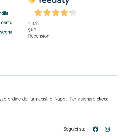
ndita
amento
4,3
/5
962
nsegna
Recensioni
so ordine dei farmacisti di Napoli. Per visionare
clicca
Seguici su: