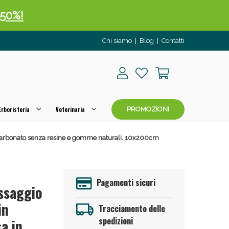
 50%!
Chi siamo
|
Blog
|
Contatti
rboristeria
Veterinaria
PROMOZIONI
policarbonato senza resine e gomme naturali. 10x200cm
oggi!
Pagamenti sicuri
issaggio
in
Tracciamento delle
spedizioni
a in