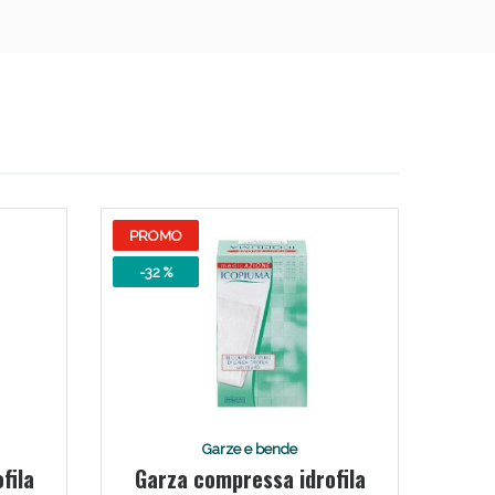
oggi!
PROMO
-32 %
Garze e bende
fila
Garza compressa idrofila