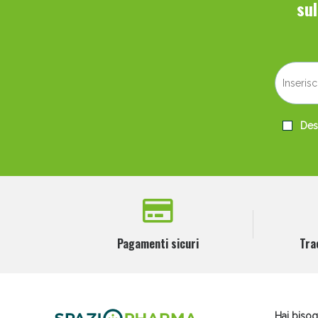
su
Desi
Pagamenti sicuri
Tra
Hai bisog