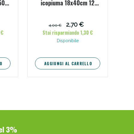
50
icopiuma 18x40cm 12
pezzi
2,70 €
4,00 €
 €
Stai risparmiando 1,30 €
Disponibile
O
AGGIUNGI AL CARRELLO
del 3%