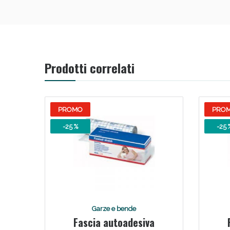
Prodotti correlati
Bene
PROMO
PRO
-25 %
-25 
Garze e bende
Fascia autoadesiva