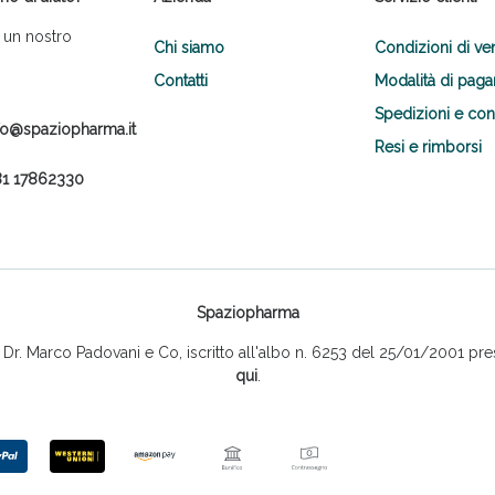
 un nostro
Chi siamo
Condizioni di ve
Contatti
Modalità di pag
Spedizioni e co
fo@spaziopharma.it
Resi e rimborsi
1 17862330
Spaziopharma
r. Marco Padovani e Co, iscritto all'albo n. 6253 del 25/01/2001 pres
qui
.