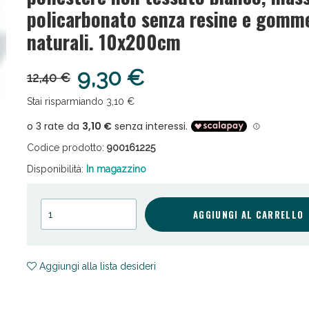
policarbonato senza resine e gomm
naturali. 10x200cm
9,30 €
12,40 €
Stai risparmiando 3,10 €
cellulite e Fanghi: Sconto fino al 40% valido 
Codice prodotto:
900161225
Disponibilità:
In magazzino
AGGIUNGI AL CARRELLO
Aggiungi alla lista desideri