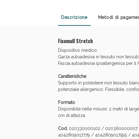
Descrizione
Metodi di pagame
Fixomull Stretch
Dispositivo medico.
Garza autoadesiva in tessuto non tessuto
Fascia autoadesiva ipoallergenica per il
Caratteristiche
Supporto in poliestere non tessuto bian
potenziale allergenico. Flessibile, confo
V
Formato
Disponibile nelle misure: 2 metri di larg
cm di altezza.
Cod.
020330000102 / 020360000007 /
4042809017779 / 4042809017595 / 40