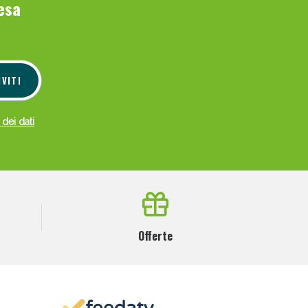
esa
IVITI
 dei dati
Offerte