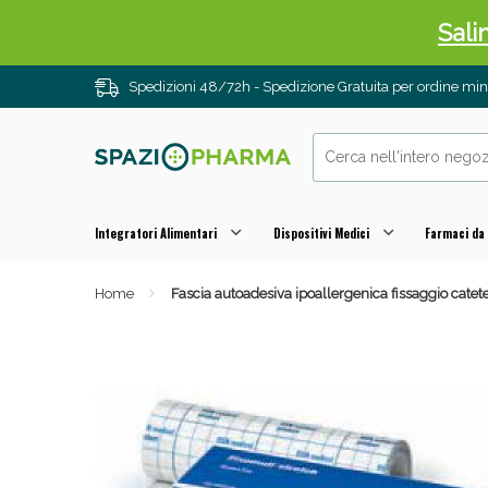
Sali
Spedizioni 48/72h - Spedizione Gratuita per ordine m
Integratori Alimentari
Dispositivi Medici
Farmaci da
Home
Fascia autoadesiva ipoallergenica fissaggio cate
Anti