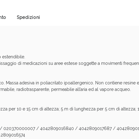
Sconto fino al 55% disponibile oggi!
nto
Spedizioni
 estendibile.
 fissaggio di medicazioni su aree estese soggette a movimenti frequent
co. Massa adesiva in poliacrilato ipoallergenico. Non contiene resine
rmabile, radiotrasparente, permeabile all’aria ed al vapore acqueo.
ie Urinarie e Prostata: Sconti fino al 45% ogg
ezza per 10 e 15 cm di altezza; 5 m di lunghezza per 5 cm di altezza; 
 020370000007 / 4042809016840 / 4042809017687 / 4042809017
42809016574