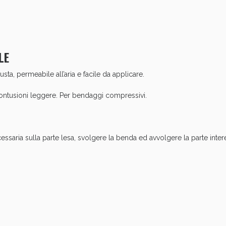
cellulite e Fanghi: Sconto fino al 40% valido 
LE
usta, permeabile all’aria e facile da applicare.
 contusioni leggere. Per bendaggi compressivi.
saria sulla parte lesa, svolgere la benda ed avvolgere la parte inter
cellulite e Fanghi: Sconto fino al 40% valido 