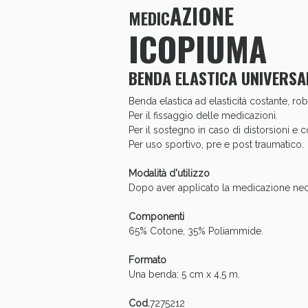
AZIONE
MEDIC
Anti
ICOPIUMA
BENDA ELASTICA UNIVERSA
Benda elastica ad elasticità costante, rob
Per il fissaggio delle medicazioni.
Per il sostegno in caso di distorsioni e
Per uso sportivo, pre e post traumatico.
Modalità d'utilizzo
Dopo aver applicato la medicazione neces
Componenti
Anti
65% Cotone, 35% Poliammide.
Formato
Una benda: 5 cm x 4,5 m.
Cod.
7275212