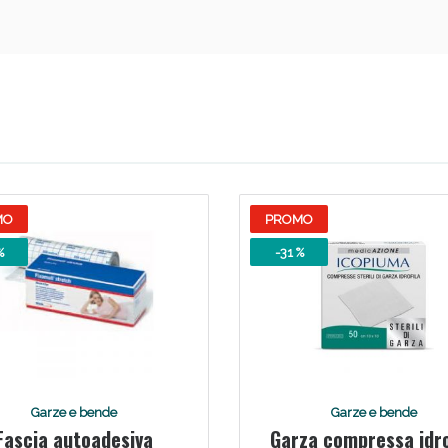
Sconto fino al 55% disponibile oggi!
MO
PROMO
%
-31 %
Garze e bende
Garze e bende
Fascia autoadesiva
Garza compressa idro