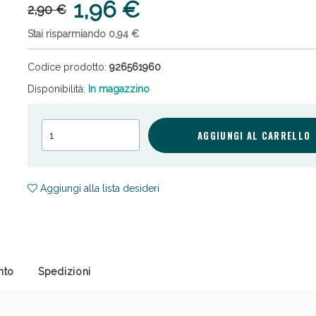
1,96 €
2,90 €
Stai risparmiando 0,94 €
Codice prodotto:
926561960
Disponibilità:
In magazzino
ni e Multivitaminici: oggi Sconto extra fino al
AGGIUNGI AL CARRELLO
Aggiungi alla lista desideri
nto
Spedizioni