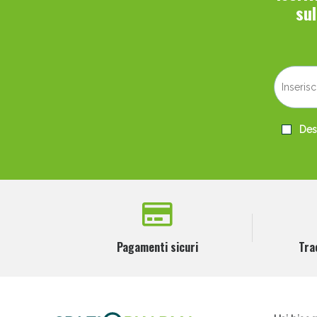
su
Desi
Pagamenti sicuri
Tra