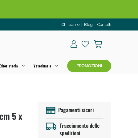
Chi siamo
|
Blog
|
Contatti
rboristeria
Veterinaria
PROMOZIONI
o per OGGI!
Pagamenti sicuri
 cm 5 x
Tracciamento delle
spedizioni