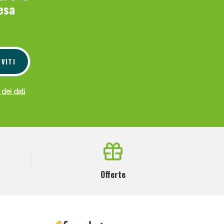
esa
IVITI
 dei dati
Offerte