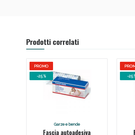
Prodotti correlati
PROMO
PRO
-25 %
-25 
Garze e bende
Fascia autoadesiva