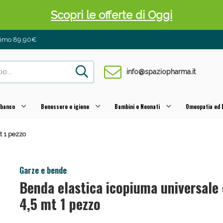
Scopri le offerte di Oggi
inimo 89,90€
info@spaziopharma.it
 banco
Benessere e igiene
Bambini e Neonati
Omeopatia ed E
t 1 pezzo
 Pancia Piatta: Sconti fino al 55% validi sol
Garze e bende
Benda elastica icopiuma universale
4,5 mt 1 pezzo