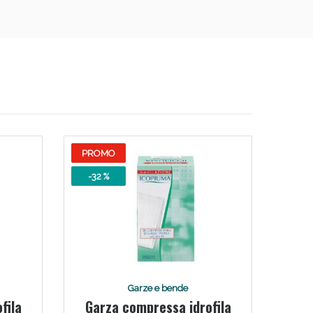
PROMO
-32 %
Garze e bende
fila
Garza compressa idrofila