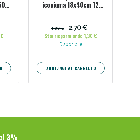
50
icopiuma 18x40cm 12
pezzi
i!
2,70 €
4,00 €
 €
Stai risparmiando 1,30 €
Disponibile
O
AGGIUNGI AL CARRELLO
oggi!
del 3%