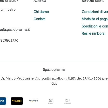
no di aiuto?
Azienda
Servizio clienti
 un nostro
Chi siamo
Condizioni di ve
Contatti
Modalità di pag
Spedizioni e co
fo@spaziopharma.it
Resi e rimborsi
1 17862330
Spaziopharma
r. Marco Padovani e Co, iscritto all'albo n. 6253 del 25/01/2001 pres
qui
.