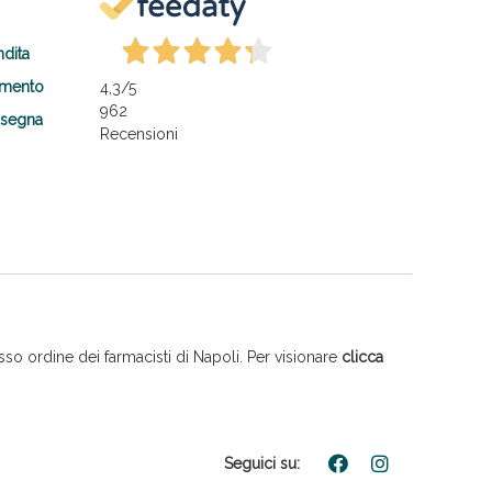
ndita
amento
4,3
/5
962
nsegna
Recensioni
so ordine dei farmacisti di Napoli. Per visionare
clicca
Seguici su: