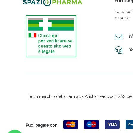
Hai bisog
Parla con
esperto
in
08
è un marchio della Farmacia Ariston Padovani SAS del D
Puoi pagare con